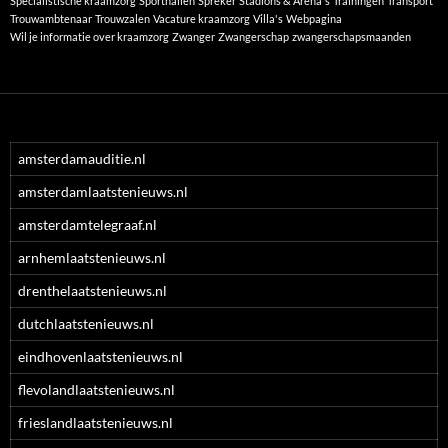
Specialistische kraamzorg
Sporthallen
Spreker
Stadions & Arena's
Trainingen
Transport
Trouwambtenaar
Trouwzalen
Vacature kraamzorg
Villa's
Webpagina
Wil je informatie over kraamzorg
Zwanger
Zwangerschap
zwangerschapsmaanden
amsterdamauditie.nl
amsterdamlaatstenieuws.nl
amsterdamtelegraaf.nl
arnhemlaatstenieuws.nl
drenthelaatstenieuws.nl
dutchlaatstenieuws.nl
eindhovenlaatstenieuws.nl
flevolandlaatstenieuws.nl
frieslandlaatstenieuws.nl