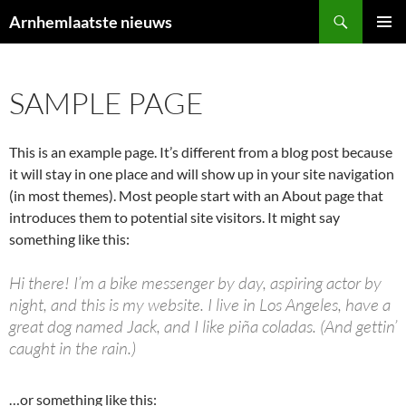
Ga
Zoeken
Arnhemlaatste nieuws
naar
PRIMAI
de
MENU
inhoud
SAMPLE PAGE
This is an example page. It’s different from a blog post because
it will stay in one place and will show up in your site navigation
(in most themes). Most people start with an About page that
introduces them to potential site visitors. It might say
something like this:
Hi there! I’m a bike messenger by day, aspiring actor by
night, and this is my website. I live in Los Angeles, have a
great dog named Jack, and I like piña coladas. (And gettin’
caught in the rain.)
…or something like this: