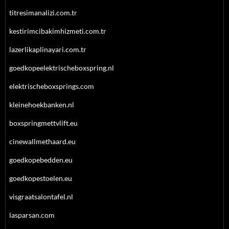
titresimanalizi.com.tr
kestirimcibakimhizmeti.com.tr
lazerlikaplinayari.com.tr
goedkopeelektrischeboxspring.nl
elektrischeboxsprings.com
kleinehoekbanken.nl
boxspringmettvlift.eu
cinewallmethaard.eu
goedkopebedden.eu
goedkopestoelen.eu
visgraatsalontafel.nl
lasparsan.com