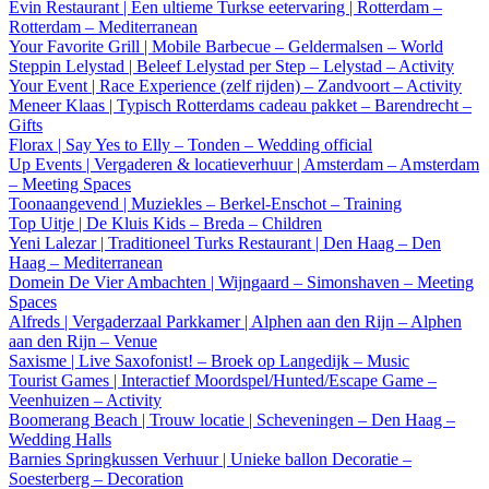
Evin Restaurant | Een ultieme Turkse eetervaring | Rotterdam –
Rotterdam – Mediterranean
Your Favorite Grill | Mobile Barbecue – Geldermalsen – World
Steppin Lelystad | Beleef Lelystad per Step – Lelystad – Activity
Your Event | Race Experience (zelf rijden) – Zandvoort – Activity
Meneer Klaas | Typisch Rotterdams cadeau pakket – Barendrecht –
Gifts
Florax | Say Yes to Elly – Tonden – Wedding official
Up Events | Vergaderen & locatieverhuur | Amsterdam – Amsterdam
– Meeting Spaces
Toonaangevend | Muziekles – Berkel-Enschot – Training
Top Uitje | De Kluis Kids – Breda – Children
Yeni Lalezar | Traditioneel Turks Restaurant | Den Haag – Den
Haag – Mediterranean
Domein De Vier Ambachten | Wijngaard – Simonshaven – Meeting
Spaces
Alfreds | Vergaderzaal Parkkamer | Alphen aan den Rijn – Alphen
aan den Rijn – Venue
Saxisme | Live Saxofonist! – Broek op Langedijk – Music
Tourist Games | Interactief Moordspel/Hunted/Escape Game –
Veenhuizen – Activity
Boomerang Beach | Trouw locatie | Scheveningen – Den Haag –
Wedding Halls
Barnies Springkussen Verhuur | Unieke ballon Decoratie –
Soesterberg – Decoration