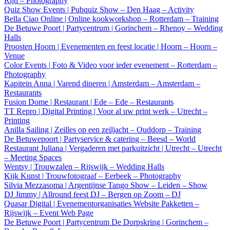
Rijn – Photography
Quiz Show Events | Pubquiz Show – Den Haag – Activity
Bella Ciao Online | Online kookworkshop – Rotterdam – Training
De Betuwe Poort | Partycentrum | Gorinchem – Rhenoy – Wedding
Halls
Proosten Hoorn | Evenementen en feest locatie | Hoorn – Hoorn –
Venue
Color Events | Foto & Video voor ieder evenement – Rotterdam –
Photography
Kapitein Anna | Varend dineren | Amsterdam – Amsterdam –
Restaurants
Fusion Dome | Restaurant | Ede – Ede – Restaurants
TT Repro | Digital Printing | Voor al uw print werk – Utrecht –
Printing
Anilla Sailing | Zeilles op een zeiljacht – Ouddorp – Training
De Betuwepoort | Partyservice & catering – Beesd – World
Restaurant Juliana | Vergaderen met parkuitzicht | Utrecht – Utrecht
– Meeting Spaces
Wentsy | Trouwzalen – Rijswijk – Wedding Halls
Kijk Kunst | Trouwfotograaf – Eerbeek – Photography
Silvia Mezzasoma | Argentijnse Tango Show – Leiden – Show
DJ Jimmy | Allround feest DJ – Bergen op Zoom – DJ
Quasar Digital | Evenementorganisaties Website Pakketten –
Rijswijk – Event Web Page
De Betuwe Poort | Partycentrum De Dorpskring | Gorinchem –