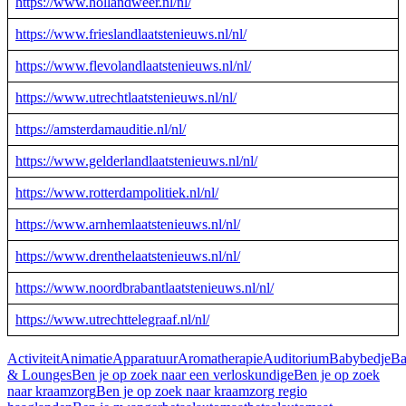
https://www.hollandweer.nl/nl/
https://www.frieslandlaatstenieuws.nl/nl/
https://www.flevolandlaatstenieuws.nl/nl/
https://www.utrechtlaatstenieuws.nl/nl/
https://amsterdamauditie.nl/nl/
https://www.gelderlandlaatstenieuws.nl/nl/
https://www.rotterdampolitiek.nl/nl/
https://www.arnhemlaatstenieuws.nl/nl/
https://www.drenthelaatstenieuws.nl/nl/
https://www.noordbrabantlaatstenieuws.nl/nl/
https://www.utrechttelegraaf.nl/nl/
Activiteit
Animatie
Apparatuur
Aromatherapie
Auditorium
Babybedje
Ba
& Lounges
Ben je op zoek naar een verloskundige
Ben je op zoek
naar kraamzorg
Ben je op zoek naar kraamzorg regio