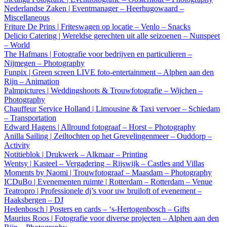
Nederlandse Zaken | Eventmanager – Heerhugowaard –
Miscellaneous
Friture De Prins | Friteswagen op locatie – Venlo – Snacks
Delicio Catering | Wereldse gerechten uit alle seizoenen – Nunspeet
– World
The Hafmans | Fotografie voor bedrijven en particulieren –
Nijmegen – Photography
Funpix | Green screen LIVE foto-entertainment – Alphen aan den
Rijn – Animation
Palmpictures | Weddingshoots & Trouwfotografie – Wijchen –
Photography
Chauffeur Service Holland | Limousine & Taxi vervoer – Schiedam
– Transportation
Edward Hagens | Allround fotograaf – Horst – Photography
Anilla Sailing | Zeiltochten op het Grevelingenmeer – Ouddorp –
Activity
Notitieblok | Drukwerk – Alkmaar – Printing
Wentsy | Kasteel – Vergadering – Rijswijk – Castles and Villas
Moments by Naomi | Trouwfotograaf – Maasdam – Photography
ICDuBo | Evenementen ruimte | Rotterdam – Rotterdam – Venue
Teatropro | Professionele dj’s voor uw bruiloft of evenement –
Haaksbergen – DJ
Hedenbosch | Posters en cards – ‘s-Hertogenbosch – Gifts
Maurius Roos | Fotografie voor diverse projecten – Alphen aan den