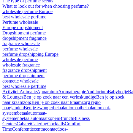
The type of perfume scents
What to look out for when choosing perfume?
wholesale perfume Europe
best wholesale perfume
Perfume wholesale
Europe dropshipment
Dropshipment perfume
dropshipment fragrance
fragrance wholesale
perfume wholesale
perfume dropshipping Europe
wholesale perfume
wholesale fragrance
fragrance dropshipment
perfume dropshipment
cosmetic wholesale
best wholesale perfume
Activiteit
Animatie
Apparatuur
Aromatherapie
Auditorium
Babybedje
Ba
& Lounges
Ben je op zoek naar een verloskundige
Ben je op zoek
naar kraamzorg
Ben je op zoek naar kraamzorg regio
haaglanden
Ben je zwanger
betaalautomaat
betaalautomaat-
systeem
betaalautomaat-
systemen
betaalautomaatkopen
Brunch
Business
Centers
Cabaret
Catering
Cocktails
Comfort
Time
Conferentiecentra
contactloos-