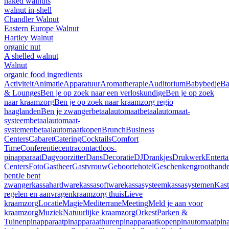
naked walnuts
walnut in-shell
Chandler Walnut
Eastern Europe Walnut
Hartley Walnut
organic nut
A shelled walnut
Walnut
organic food ingredients
Activiteit
Animatie
Apparatuur
Aromatherapie
Auditorium
Babybedje
Ba
& Lounges
Ben je op zoek naar een verloskundige
Ben je op zoek
naar kraamzorg
Ben je op zoek naar kraamzorg regio
haaglanden
Ben je zwanger
betaalautomaat
betaalautomaat-
systeem
betaalautomaat-
systemen
betaalautomaatkopen
Brunch
Business
Centers
Cabaret
Catering
Cocktails
Comfort
Time
Conferentiecentra
contactloos-
pinapparaat
Dagvoorzitter
Dans
Decoratie
DJ
Drankjes
Drukwerk
Entert
Centers
Foto
Gastheer
Gastvrouw
Geboortehotel
Geschenken
groothand
bent
Je bent
zwanger
kassahardware
kassasoftware
kassasysteem
kassasystemen
Kast
regelen en aanvragen
kraamzorg thuis
Lieve
kraamzorg
Locatie
Magie
Mediterrane
Meeting
Meld je aan voor
kraamzorg
Muziek
Natuurlijke kraamzorg
Orkest
Parken &
Tuinen
pinapparaat
pinapparaathuren
pinapparaatkopen
pinautomaat
pin