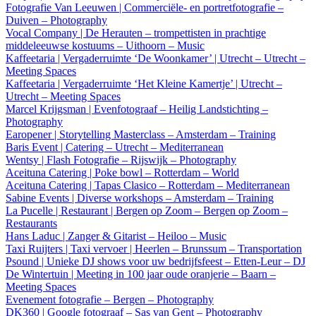
Fotografie Van Leeuwen | Commerciële- en portretfotografie –
Duiven – Photography
Vocal Company | De Herauten – trompettisten in prachtige
middeleeuwse kostuums – Uithoorn – Music
Kaffeetaria | Vergaderruimte ‘De Woonkamer’ | Utrecht – Utrecht –
Meeting Spaces
Kaffeetaria | Vergaderruimte ‘Het Kleine Kamertje’ | Utrecht –
Utrecht – Meeting Spaces
Marcel Krijgsman | Evenfotograaf – Heilig Landstichting –
Photography
Earopener | Storytelling Masterclass – Amsterdam – Training
Baris Event | Catering – Utrecht – Mediterranean
Wentsy | Flash Fotografie – Rijswijk – Photography
Aceituna Catering | Poke bowl – Rotterdam – World
Aceituna Catering | Tapas Clasico – Rotterdam – Mediterranean
Sabine Events | Diverse workshops – Amsterdam – Training
La Pucelle | Restaurant | Bergen op Zoom – Bergen op Zoom –
Restaurants
Hans Laduc | Zanger & Gitarist – Heiloo – Music
Taxi Ruijters | Taxi vervoer | Heerlen – Brunssum – Transportation
Psound | Unieke DJ shows voor uw bedrijfsfeest – Etten-Leur – DJ
De Wintertuin | Meeting in 100 jaar oude oranjerie – Baarn –
Meeting Spaces
Evenement fotografie – Bergen – Photography
DK360 | Google fotograaf – Sas van Gent – Photography