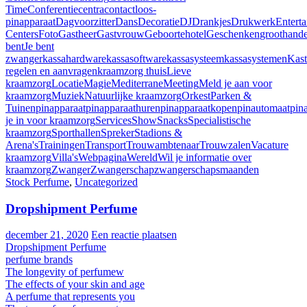
Time
Conferentiecentra
contactloos-
pinapparaat
Dagvoorzitter
Dans
Decoratie
DJ
Drankjes
Drukwerk
Entert
Centers
Foto
Gastheer
Gastvrouw
Geboortehotel
Geschenken
groothand
bent
Je bent
zwanger
kassahardware
kassasoftware
kassasysteem
kassasystemen
Kast
regelen en aanvragen
kraamzorg thuis
Lieve
kraamzorg
Locatie
Magie
Mediterrane
Meeting
Meld je aan voor
kraamzorg
Muziek
Natuurlijke kraamzorg
Orkest
Parken &
Tuinen
pinapparaat
pinapparaathuren
pinapparaatkopen
pinautomaat
pin
je in voor kraamzorg
Services
Show
Snacks
Specialistische
kraamzorg
Sporthallen
Spreker
Stadions &
Arena's
Trainingen
Transport
Trouwambtenaar
Trouwzalen
Vacature
kraamzorg
Villa's
Webpagina
Wereld
Wil je informatie over
kraamzorg
Zwanger
Zwangerschap
zwangerschapsmaanden
Stock Perfume
,
Uncategorized
Dropshipment Perfume
december 21, 2020
Een reactie plaatsen
Dropshipment Perfume
perfume brands
The longevity of perfumew
The effects of your skin and age
A perfume that represents you