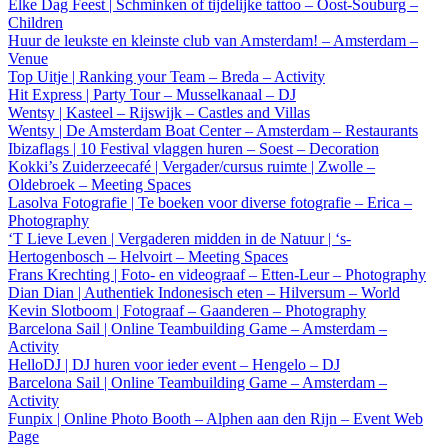
Elke Dag Feest | Schminken of tijdelijke tattoo – Oost-Souburg –
Children
Huur de leukste en kleinste club van Amsterdam! – Amsterdam –
Venue
Top Uitje | Ranking your Team – Breda – Activity
Hit Express | Party Tour – Musselkanaal – DJ
Wentsy | Kasteel – Rijswijk – Castles and Villas
Wentsy | De Amsterdam Boat Center – Amsterdam – Restaurants
Ibizaflags | 10 Festival vlaggen huren – Soest – Decoration
Kokki’s Zuiderzeecafé | Vergader/cursus ruimte | Zwolle –
Oldebroek – Meeting Spaces
Lasolva Fotografie | Te boeken voor diverse fotografie – Erica –
Photography
‘T Lieve Leven | Vergaderen midden in de Natuur | ‘s-
Hertogenbosch – Helvoirt – Meeting Spaces
Frans Krechting | Foto- en videograaf – Etten-Leur – Photography
Dian Dian | Authentiek Indonesisch eten – Hilversum – World
Kevin Slotboom | Fotograaf – Gaanderen – Photography
Barcelona Sail | Online Teambuilding Game – Amsterdam –
Activity
HelloDJ | DJ huren voor ieder event – Hengelo – DJ
Barcelona Sail | Online Teambuilding Game – Amsterdam –
Activity
Funpix | Online Photo Booth – Alphen aan den Rijn – Event Web
Page