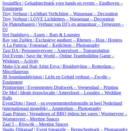
Soundflex | Geluidstechniek voor bands en events – Eindhoven –
Equipment
Troy Verhuur | Lichthart Verlichting – Wassenaar – Decoration
Troy Verhuur | LOVE Lichtletters – Wassenaar – Decoration
De Platendraaiers | Verhuur van DJ’s en apparatuur – Terneuzen –
DJ
Het Stadshuys – Assen – Bars & Lounges
Ray van Zuijlen | Exclusieve gastheer – Rhenen – Host / Hostess
A La Patricia | Fotograaf – Kedichem – Photography
Taxi DA | Personenvervoer – Amersfoort – Transportation
Dol Events | Save the World – Online Teambuilding Game –
Wijdenes – Activity
Make-Up and Hair Artist Enya | Bruidsstyling – Rotterdam –
Miscellaneous
JB Soundanddivision | Licht en Geluid verhuur – Zwolle –
Equipment
Printmeister | Evenementen Drukwerk – Veenendaal – Printing
De Mof | Ideale trouwlocatie | Amersfoort – Leusden – Wedding
Halls
Event2foto | Sport – en evenementenfotografie in heel Nederland
(internationaal mogelijk) – Amsterdam – Photography
Zaan Prinses | Vergaderen of BBQ tijdens het varen | Wormerveer –
Wormerveer – Meeting Spaces
Zaal 5 – Rijswijk – Meeting Spaces
Studio Dijkgraaf | Event fotografie – Bergschenhoek – Photography