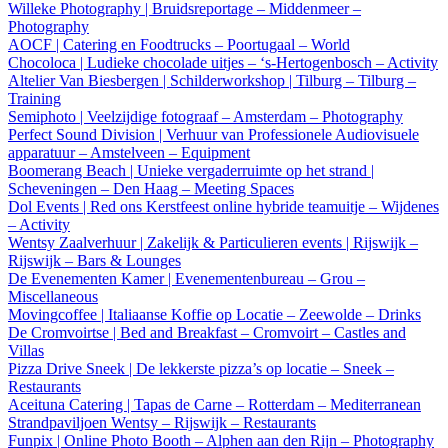
Willeke Photography | Bruidsreportage – Middenmeer –
Photography
AOCF | Catering en Foodtrucks – Poortugaal – World
Chocoloca | Ludieke chocolade uitjes – ‘s-Hertogenbosch – Activity
Altelier Van Biesbergen | Schilderworkshop | Tilburg – Tilburg –
Training
Semiphoto | Veelzijdige fotograaf – Amsterdam – Photography
Perfect Sound Division | Verhuur van Professionele Audiovisuele
apparatuur – Amstelveen – Equipment
Boomerang Beach | Unieke vergaderruimte op het strand |
Scheveningen – Den Haag – Meeting Spaces
Dol Events | Red ons Kerstfeest online hybride teamuitje – Wijdenes
– Activity
Wentsy Zaalverhuur | Zakelijk & Particulieren events | Rijswijk –
Rijswijk – Bars & Lounges
De Evenementen Kamer | Evenementenbureau – Grou –
Miscellaneous
Movingcoffee | Italiaanse Koffie op Locatie – Zeewolde – Drinks
De Cromvoirtse | Bed and Breakfast – Cromvoirt – Castles and
Villas
Pizza Drive Sneek | De lekkerste pizza’s op locatie – Sneek –
Restaurants
Aceituna Catering | Tapas de Carne – Rotterdam – Mediterranean
Strandpaviljoen Wentsy – Rijswijk – Restaurants
Funpix | Online Photo Booth – Alphen aan den Rijn – Photography