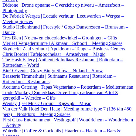
Didrone | Drone opname – Overzicht op niveau – Amersfoort –
Photography
De Fabriek Wergea | Locatie verhuur | Leeuwarden – Wergea –
Meeting Spaces
Studio Hellenbrand | Freestyle / Gogo Danseressen – Brunssum –
Dance
Tres Bien | Noten- en chocoladewinkel – Groningen – Gifts
Merlet | Vergaderruimte | Alkmaar – Schoorl – Meeting Spaces
Skydeck | Zaal verhuur | Apeldoorn – Teuge – Business Centers
Chris Bordet | Tafelgoochelaar – Amstelveen – Magic
The Hash Eatery | Authentiek Indiaas Restaurant | Rotterdam –
Rotterdam – World
BinQ Events | Crazy Bingo Show – Nuland – Show
Brasserie Timmerhuis | Surinaams Restaurant | Rotterdam –
Rotterdam – Restaurants
Aceituna Catering | Tapas Vegetariano – Rotterdam – Mediterranean
Trade Monkey | Sinterklaas Drive Thru, cadeaus van A tot Z
geregeld! – Wierden – Gifts
Wentsy| Ijsel Music Group – Rijswijk – Music
Van der Valk Hotel Den Haag | Meeting ruimte type 7 (136 t/m 450
pers) – Nootdorp – Meeting Spaces
First Class Entertainment | Vestinggolf | Woudrichem – Woudrichem
– Activity
Waterline | Coffee & Cocktails | Haarlem – Haarlem – Bars &