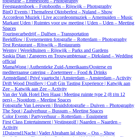
fotografie – Emmeloord – Photography
Feestgastenboek – Fotobooths – Rijswijk – Photography
BinQ Events | Themafeest Oktoberfest – Nuland – Show
Accordeon Muziek | Live accordeonmuziek – Arnemuiden – Music
Markant Uden | Ruimtes voor uw meeting | Uden – Uden – Meeting
Spaces
Touringcarbedrijf – Dalfsen – Transportation
Beeldflow | Evenementen fotografie – Rotterdam – Photography
Test Restaurant – Rijswijk – Restaurants
Wentsy | Wereldtuinen – Rijswijk – Parks and Gardens
Saskia Dian | Zangeres en Trouwambtenaar – Dirksland – Wedding
official
MamaWong | Authentieke Zuid-Amerikaans/Oosterse en
mediterraanse catering – Zoetermeer – Food & Drinks
Aemstelland | Privé vaartocht | Amsterdam – Amsterdam – Activity
Drift Wood Distillery | Craft Gin Tasting Experience | Katwijk aan
Zee – Katwijk aan Zee – Activity
Van der Valk Hotel Den Haag | Meeting ruimte type 2 (8 t/m 12
pers) – Nootdorp – Meeting Spaces
Fotografie Van Leeuwen | Bruidsfotografie – Duiven – Photography
The Spot | Zaalverhuur – Bussum – Meeting Spaces
Color Events | Partyverhuur – Rotterdam – Equipment
First Class Entertainment | Vestinggolf | Naarden – Naarden –
Activity
1Duizend1Nacht | Vader Abraham lal show – Oss – Show