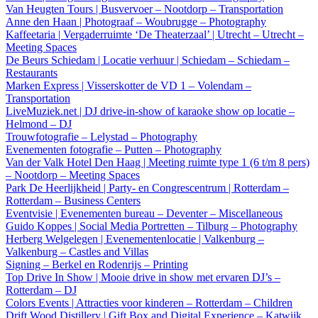
Van Heugten Tours | Busvervoer – Nootdorp – Transportation
Anne den Haan | Photograaf – Woubrugge – Photography
Kaffeetaria | Vergaderruimte ‘De Theaterzaal’ | Utrecht – Utrecht –
Meeting Spaces
De Beurs Schiedam | Locatie verhuur | Schiedam – Schiedam –
Restaurants
Marken Express | Visserskotter de VD 1 – Volendam –
Transportation
LiveMuziek.net | DJ drive-in-show of karaoke show op locatie –
Helmond – DJ
Trouwfotografie – Lelystad – Photography
Evenementen fotografie – Putten – Photography
Van der Valk Hotel Den Haag | Meeting ruimte type 1 (6 t/m 8 pers)
– Nootdorp – Meeting Spaces
Park De Heerlijkheid | Party- en Congrescentrum | Rotterdam –
Rotterdam – Business Centers
Eventvisie | Evenementen bureau – Deventer – Miscellaneous
Guido Koppes | Social Media Portretten – Tilburg – Photography
Herberg Welgelegen | Evenementenlocatie | Valkenburg –
Valkenburg – Castles and Villas
Signing – Berkel en Rodenrijs – Printing
Top Drive In Show | Mooie drive in show met ervaren DJ’s –
Rotterdam – DJ
Colors Events | Attracties voor kinderen – Rotterdam – Children
Drift Wood Distillery | Gift Box and Digital Experience – Katwijk