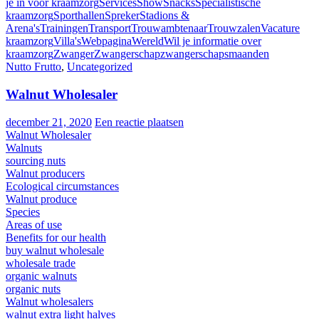
je in voor kraamzorg
Services
Show
Snacks
Specialistische
kraamzorg
Sporthallen
Spreker
Stadions &
Arena's
Trainingen
Transport
Trouwambtenaar
Trouwzalen
Vacature
kraamzorg
Villa's
Webpagina
Wereld
Wil je informatie over
kraamzorg
Zwanger
Zwangerschap
zwangerschapsmaanden
Nutto Frutto
,
Uncategorized
Walnut Wholesaler
december 21, 2020
Een reactie plaatsen
Walnut Wholesaler
Walnuts
sourcing nuts
Walnut producers
Ecological circumstances
Walnut produce
Species
Areas of use
Benefits for our health
buy walnut wholesale
wholesale trade
organic walnuts
organic nuts
Walnut wholesalers
walnut extra light halves