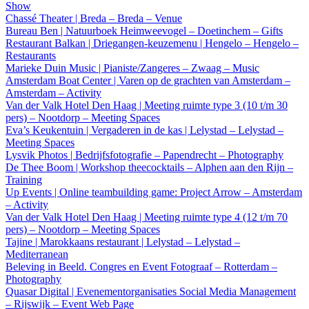
Show
Chassé Theater | Breda – Breda – Venue
Bureau Ben | Natuurboek Heimweevogel – Doetinchem – Gifts
Restaurant Balkan | Driegangen-keuzemenu | Hengelo – Hengelo –
Restaurants
Marieke Duin Music | Pianiste/Zangeres – Zwaag – Music
Amsterdam Boat Center | Varen op de grachten van Amsterdam –
Amsterdam – Activity
Van der Valk Hotel Den Haag | Meeting ruimte type 3 (10 t/m 30
pers) – Nootdorp – Meeting Spaces
Eva’s Keukentuin | Vergaderen in de kas | Lelystad – Lelystad –
Meeting Spaces
Lysvik Photos | Bedrijfsfotografie – Papendrecht – Photography
De Thee Boom | Workshop theecocktails – Alphen aan den Rijn –
Training
Up Events | Online teambuilding game: Project Arrow – Amsterdam
– Activity
Van der Valk Hotel Den Haag | Meeting ruimte type 4 (12 t/m 70
pers) – Nootdorp – Meeting Spaces
Tajine | Marokkaans restaurant | Lelystad – Lelystad –
Mediterranean
Beleving in Beeld. Congres en Event Fotograaf – Rotterdam –
Photography
Quasar Digital | Evenementorganisaties Social Media Management
– Rijswijk – Event Web Page