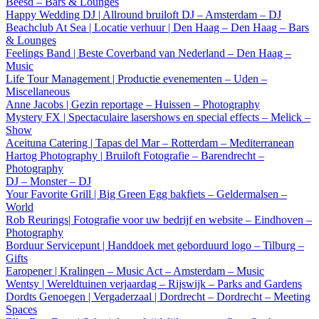
Beesd – Bars & Lounges
Happy Wedding DJ | Allround bruiloft DJ – Amsterdam – DJ
Beachclub At Sea | Locatie verhuur | Den Haag – Den Haag – Bars
& Lounges
Feelings Band | Beste Coverband van Nederland – Den Haag –
Music
Life Tour Management | Productie evenementen – Uden –
Miscellaneous
Anne Jacobs | Gezin reportage – Huissen – Photography
Mystery FX | Spectaculaire lasershows en special effects – Melick –
Show
Aceituna Catering | Tapas del Mar – Rotterdam – Mediterranean
Hartog Photography | Bruiloft Fotografie – Barendrecht –
Photography
DJ – Monster – DJ
Your Favorite Grill | Big Green Egg bakfiets – Geldermalsen –
World
Rob Reurings| Fotografie voor uw bedrijf en website – Eindhoven –
Photography
Borduur Servicepunt | Handdoek met geborduurd logo – Tilburg –
Gifts
Earopener | Kralingen – Music Act – Amsterdam – Music
Wentsy | Wereldtuinen verjaardag – Rijswijk – Parks and Gardens
Dordts Genoegen | Vergaderzaal | Dordrecht – Dordrecht – Meeting
Spaces