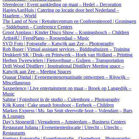
Sfeerdecor | Event aankleding op maat – Hedel – Decoration
HapjesAanHuis | Catering op locatie door heel Nederland –
Haarlem – World
The Land of Now | Retraitecentrum en Conferentieoord | Groningen
– Siddeburen – Conference Centers
Groot Applaus | Kinder Disco Show – Koningsbosch – Children
Artist4U | FeestPiano – Roosendaal – Music
SVD Foto | Fotografie – Katwijk aan Zee – Photography
Rob Buser | Virtual assistant services – Biddinghuizen – Training
Drukkerij SK | Druk- en Printwerk – Hoek van Holland – Printing
Herben Tweewielers | Fietsverhuur – Gulpen – Transportation
Drift Wood Distillery | Inspirational Distillery Meeting space –
Katwijk aan Zee – Meeting Spaces
Quasar Digital | Evenementenorganisatie ontwerpen – Rijswijk –
Miscellaneous
Saxperience | Live entertainment op maat – Broek op Langedijk –
Music
Sabine | Fotoshoot in de studio – Culemborg – Photography
Kijk Kunst | Cake smash fotoshoot – Eerbeek – Children
Marken Express | Ms. Jan Smit sfeervolle boot – Volendam – Bars
& Lounges
Day’s Stonegrill | Vergaderen – Amsterdam – Business Centers
Restaurant Juliana | Evenementenlocatie | Utrecht – Utrecht –
Restaurants
Sietinga Fotografie | Eventfotografie – Oosterhout – Photography