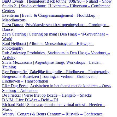
BinQ Events | Themafeest Back tot the ’80&’90 – Nuland – Show
Studio 21 | Studio verhuur | Hilversum – Hilversum – Conference
Centers
Eventerim | Event- & Congresmanagement – Hoofddorp –
Miscellaneous
Plaza Danza | Privédanslessen t.b.v. openingsdans – Groningen –
Dance
Zeyn Catering | Catering op maat | Den Haag – ‘s-Gravenhage –
World
Raul Neijhorst | Allround Mensenfotograaf – Rijswijk –
Photography
Rob Andeweg Produkties | Stadstours in Den Haag – Voorburg –
Activity
Silvia Mezzasoma | Argentijnse Tango Workshops – Leiden –
Training
Eye Fotografie | Zakelijke fotografie – Eindhoven – Photography
Bergensche Busreizen | Touringcar verhuur | Eindhoven –
Eindhoven – Transportation
Elke Dag Feest | Activiteiten in het thema met de kinderen – Oost-
Souburg – Animation
De Frietkar | Verse friet op locatie – Hengelo – Snacks
DAIM | Live DJ-Act – Delft – DJ
Richard Rohi | Solo saxophonist met virtual orkest – Heerlen –
Music
Wentsy | Congres & Beurs Centrum – Rijswijk – Conference