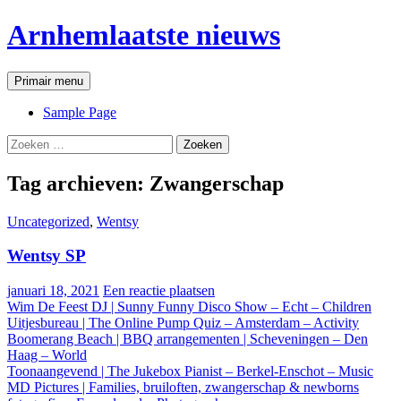
Ga
Arnhemlaatste nieuws
naar
de
inhoud
Zoeken
Primair menu
Sample Page
Zoeken
naar:
Tag archieven: Zwangerschap
Uncategorized
,
Wentsy
Wentsy SP
januari 18, 2021
Een reactie plaatsen
Wim De Feest DJ | Sunny Funny Disco Show – Echt – Children
Uitjesbureau | The Online Pump Quiz – Amsterdam – Activity
Boomerang Beach | BBQ arrangementen | Scheveningen – Den
Haag – World
Toonaangevend | The Jukebox Pianist – Berkel-Enschot – Music
MD Pictures | Families, bruiloften, zwangerschap & newborns