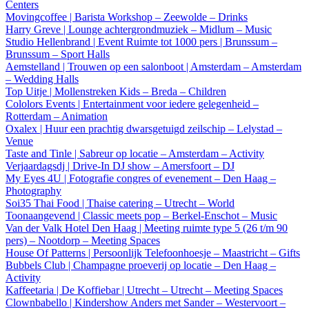
Centers
Movingcoffee | Barista Workshop – Zeewolde – Drinks
Harry Greve | Lounge achtergrondmuziek – Midlum – Music
Studio Hellenbrand | Event Ruimte tot 1000 pers | Brunssum –
Brunssum – Sport Halls
Aemstelland | Trouwen op een salonboot | Amsterdam – Amsterdam
– Wedding Halls
Top Uitje | Mollenstreken Kids – Breda – Children
Cololors Events | Entertainment voor iedere gelegenheid –
Rotterdam – Animation
Oxalex | Huur een prachtig dwarsgetuigd zeilschip – Lelystad –
Venue
Taste and Tinle | Sabreur op locatie – Amsterdam – Activity
Verjaardagsdj | Drive-In DJ show – Amersfoort – DJ
My Eyes 4U | Fotografie congres of evenement – Den Haag –
Photography
Soi35 Thai Food | Thaise catering – Utrecht – World
Toonaangevend | Classic meets pop – Berkel-Enschot – Music
Van der Valk Hotel Den Haag | Meeting ruimte type 5 (26 t/m 90
pers) – Nootdorp – Meeting Spaces
House Of Patterns | Persoonlijk Telefoonhoesje – Maastricht – Gifts
Bubbels Club | Champagne proeverij op locatie – Den Haag –
Activity
Kaffeetaria | De Koffiebar | Utrecht – Utrecht – Meeting Spaces
Clownbabello | Kindershow Anders met Sander – Westervoort –