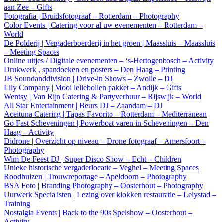
aan Zee – Gifts
Fotografia | Bruidsfotograaf – Rotterdam – Photography
Color Events | Catering voor al uw evenementen – Rotterdam –
World
De Polderij | Vergaderboerderij in het groen | Maassluis – Maassluis
– Meeting Spaces
Online uitjes / Digitale evenementen – ‘s-Hertogenbosch – Activity
Drukwerk , spandoeken en posters – Den Haag – Printing
JB Soundanddivision | Drive-in Shows – Zwolle – DJ
Lily Company | Mooi leliebollen pakket – Andijk – Gifts
Wentsy | Van Rijn Catering & Partyverhuur – Rijswijk – World
All Star Entertainment | Beurs DJ – Zaandam – DJ
Aceituna Catering | Tapas Favorito – Rotterdam – Mediterranean
Go Fast Scheveningen | Powerboat varen in Scheveningen – Den
Haag – Activity
Didrone | Overzicht op niveau – Drone fotograaf – Amersfoort –
Photography
Wim De Feest DJ | Super Disco Show – Echt – Children
Unieke historische vergaderlocatie – Veghel – Meeting Spaces
Roodhuizen | Trouwreportage – Apeldoorn – Photography
BSA Foto | Branding Photography – Oosterhout – Photography
Uurwerk Specialisten | Lezing over klokken restauratie – Lelystad –
Training
Nostalgia Events | Back to the 90s Spelshow – Oosterhout –
Activity