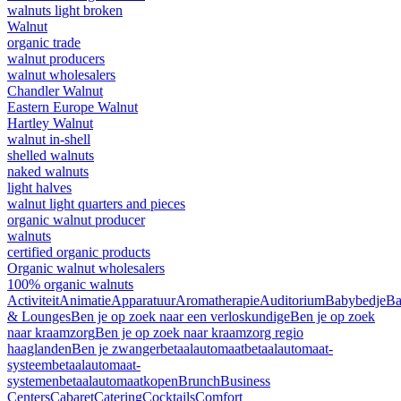
walnuts light broken
Walnut
organic trade
walnut producers
walnut wholesalers
Chandler Walnut
Eastern Europe Walnut
Hartley Walnut
walnut in-shell
shelled walnuts
naked walnuts
light halves
walnut light quarters and pieces
organic walnut producer
walnuts
certified organic products
Organic walnut wholesalers
100% organic walnuts
Activiteit
Animatie
Apparatuur
Aromatherapie
Auditorium
Babybedje
Ba
& Lounges
Ben je op zoek naar een verloskundige
Ben je op zoek
naar kraamzorg
Ben je op zoek naar kraamzorg regio
haaglanden
Ben je zwanger
betaalautomaat
betaalautomaat-
systeem
betaalautomaat-
systemen
betaalautomaatkopen
Brunch
Business
Centers
Cabaret
Catering
Cocktails
Comfort