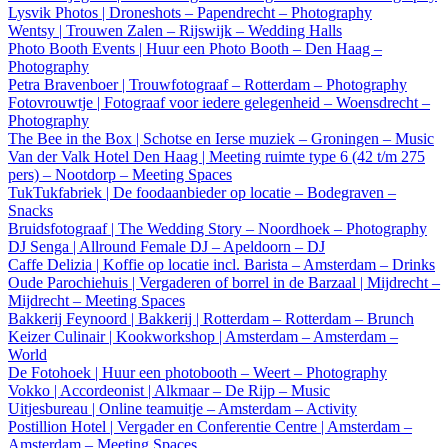
Lysvik Photos | Droneshots – Papendrecht – Photography
Wentsy | Trouwen Zalen – Rijswijk – Wedding Halls
Photo Booth Events | Huur een Photo Booth – Den Haag –
Photography
Petra Bravenboer | Trouwfotograaf – Rotterdam – Photography
Fotovrouwtje | Fotograaf voor iedere gelegenheid – Woensdrecht –
Photography
The Bee in the Box | Schotse en Ierse muziek – Groningen – Music
Van der Valk Hotel Den Haag | Meeting ruimte type 6 (42 t/m 275
pers) – Nootdorp – Meeting Spaces
TukTukfabriek | De foodaanbieder op locatie – Bodegraven –
Snacks
Bruidsfotograaf | The Wedding Story – Noordhoek – Photography
DJ Senga | Allround Female DJ – Apeldoorn – DJ
Caffe Delizia | Koffie op locatie incl. Barista – Amsterdam – Drinks
Oude Parochiehuis | Vergaderen of borrel in de Barzaal | Mijdrecht –
Mijdrecht – Meeting Spaces
Bakkerij Feynoord | Bakkerij | Rotterdam – Rotterdam – Brunch
Keizer Culinair | Kookworkshop | Amsterdam – Amsterdam –
World
De Fotohoek | Huur een photobooth – Weert – Photography
Vokko | Accordeonist | Alkmaar – De Rijp – Music
Uitjesbureau | Online teamuitje – Amsterdam – Activity
Postillion Hotel | Vergader en Conferentie Centre | Amsterdam –
Amsterdam – Meeting Spaces