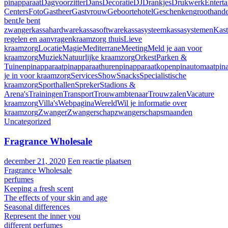
pinapparaat
Dagvoorzitter
Dans
Decoratie
DJ
Drankjes
Drukwerk
Entert
Centers
Foto
Gastheer
Gastvrouw
Geboortehotel
Geschenken
groothand
bent
Je bent
zwanger
kassahardware
kassasoftware
kassasysteem
kassasystemen
Kast
regelen en aanvragen
kraamzorg thuis
Lieve
kraamzorg
Locatie
Magie
Mediterrane
Meeting
Meld je aan voor
kraamzorg
Muziek
Natuurlijke kraamzorg
Orkest
Parken &
Tuinen
pinapparaat
pinapparaathuren
pinapparaatkopen
pinautomaat
pin
je in voor kraamzorg
Services
Show
Snacks
Specialistische
kraamzorg
Sporthallen
Spreker
Stadions &
Arena's
Trainingen
Transport
Trouwambtenaar
Trouwzalen
Vacature
kraamzorg
Villa's
Webpagina
Wereld
Wil je informatie over
kraamzorg
Zwanger
Zwangerschap
zwangerschapsmaanden
Uncategorized
Fragrance Wholesale
december 21, 2020
Een reactie plaatsen
Fragrance Wholesale
perfumes
Keeping a fresh scent
The effects of your skin and age
Seasonal differences
Represent the inner you
different perfumes