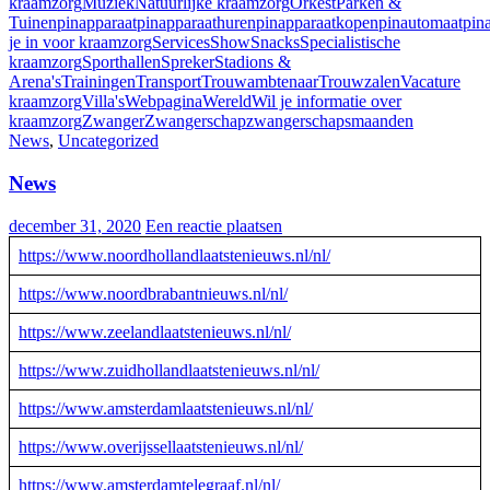
kraamzorg
Muziek
Natuurlijke kraamzorg
Orkest
Parken &
Tuinen
pinapparaat
pinapparaathuren
pinapparaatkopen
pinautomaat
pin
je in voor kraamzorg
Services
Show
Snacks
Specialistische
kraamzorg
Sporthallen
Spreker
Stadions &
Arena's
Trainingen
Transport
Trouwambtenaar
Trouwzalen
Vacature
kraamzorg
Villa's
Webpagina
Wereld
Wil je informatie over
kraamzorg
Zwanger
Zwangerschap
zwangerschapsmaanden
News
,
Uncategorized
News
december 31, 2020
Een reactie plaatsen
https://www.noordhollandlaatstenieuws.nl/nl/
https://www.noordbrabantnieuws.nl/nl/
https://www.zeelandlaatstenieuws.nl/nl/
https://www.zuidhollandlaatstenieuws.nl/nl/
https://www.amsterdamlaatstenieuws.nl/nl/
https://www.overijssellaatstenieuws.nl/nl/
https://www.amsterdamtelegraaf.nl/nl/