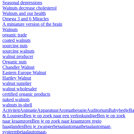
Seasonal depressions
Walnuts decrease cholesterol
Walnuts and our health
Omega 3 and 6 Miracles
A miniature version of the brain
Walnuts
organic trade
coated walnuts
sourcing nuts
sourcing walnuts
walnut producer
Organic nuts
Chandler Walnut
Eastern Europe Walnut
Hartley Walnut
walnut supplier
walnut wholesaler
certified organic products
naked walnuts
walnuts in-shell
Activiteit
Animatie
Apparatuur
Aromatherapie
Auditorium
Babybedje
Ba
& Lounges
Ben je op zoek naar een verloskundige
Ben je op zoek
naar kraamzorg
Ben je op zoek naar kraamzorg regio
haaglanden
Ben je zwanger
betaalautomaat
betaalautomaat-
systeem
betaalautomaat-