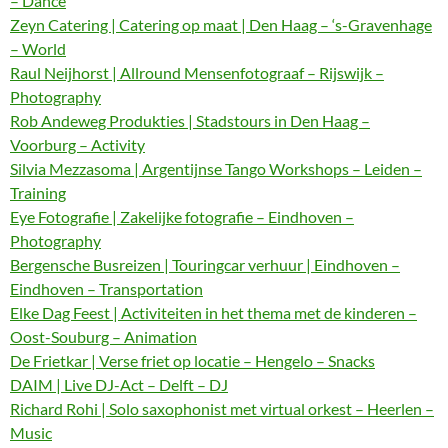
– Dance
Zeyn Catering | Catering op maat | Den Haag – ‘s-Gravenhage
– World
Raul Neijhorst | Allround Mensenfotograaf – Rijswijk –
Photography
Rob Andeweg Produkties | Stadstours in Den Haag –
Voorburg – Activity
Silvia Mezzasoma | Argentijnse Tango Workshops – Leiden –
Training
Eye Fotografie | Zakelijke fotografie – Eindhoven –
Photography
Bergensche Busreizen | Touringcar verhuur | Eindhoven –
Eindhoven – Transportation
Elke Dag Feest | Activiteiten in het thema met de kinderen –
Oost-Souburg – Animation
De Frietkar | Verse friet op locatie – Hengelo – Snacks
DAIM | Live DJ-Act – Delft – DJ
Richard Rohi | Solo saxophonist met virtual orkest – Heerlen –
Music