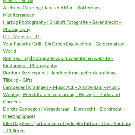
Melick – Show
Aceituna Catering | Tapas del Mar – Rotterdam –
Mediterranean
Hartog Photography | Bruiloft Fotografie – Barendrecht –
Photography
DJ – Monster – DJ
Your Favorite Grill | Big Green Egg bakfiets – Geldermalsen –
World
Rob Reurings| Fotografie voor uw bedrijf en website –
Eindhoven – Photography
Borduur Servicepunt | Handdoek met geborduurd logo –
Tilburg – Gifts
Earopener | Kralingen – Music Act – Amsterdam – Music
Wentsy | Wereldtuinen verjaardag – Rijswijk – Parks and
Gardens
Dordts Genoegen | Vergaderzaal | Dordrecht – Dordrecht –
Meeting Spaces
Elke Dag Feest | Schminken of tijdelijke tattoo – Oost-Souburg
– Children