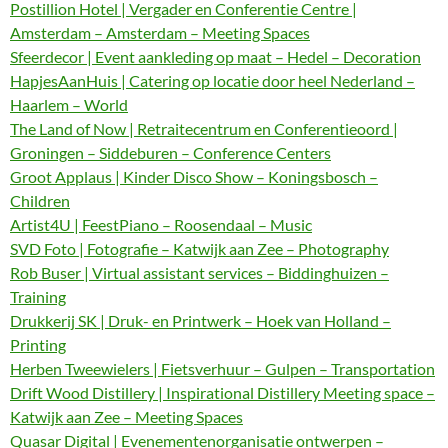
Postillion Hotel | Vergader en Conferentie Centre |
Amsterdam – Amsterdam – Meeting Spaces
Sfeerdecor | Event aankleding op maat – Hedel – Decoration
HapjesAanHuis | Catering op locatie door heel Nederland –
Haarlem – World
The Land of Now | Retraitecentrum en Conferentieoord |
Groningen – Siddeburen – Conference Centers
Groot Applaus | Kinder Disco Show – Koningsbosch –
Children
Artist4U | FeestPiano – Roosendaal – Music
SVD Foto | Fotografie – Katwijk aan Zee – Photography
Rob Buser | Virtual assistant services – Biddinghuizen –
Training
Drukkerij SK | Druk- en Printwerk – Hoek van Holland –
Printing
Herben Tweewielers | Fietsverhuur – Gulpen – Transportation
Drift Wood Distillery | Inspirational Distillery Meeting space –
Katwijk aan Zee – Meeting Spaces
Quasar Digital | Evenementenorganisatie ontwerpen –