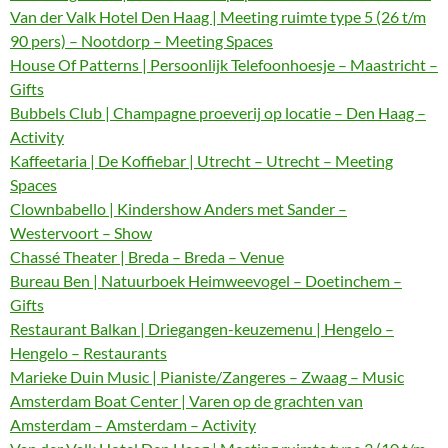
Van der Valk Hotel Den Haag | Meeting ruimte type 5 (26 t/m
90 pers) – Nootdorp – Meeting Spaces
House Of Patterns | Persoonlijk Telefoonhoesje – Maastricht –
Gifts
Bubbels Club | Champagne proeverij op locatie – Den Haag –
Activity
Kaffeetaria | De Koffiebar | Utrecht – Utrecht – Meeting
Spaces
Clownbabello | Kindershow Anders met Sander –
Westervoort – Show
Chassé Theater | Breda – Breda – Venue
Bureau Ben | Natuurboek Heimweevogel – Doetinchem –
Gifts
Restaurant Balkan | Driegangen-keuzemenu | Hengelo –
Hengelo – Restaurants
Marieke Duin Music | Pianiste/Zangeres – Zwaag – Music
Amsterdam Boat Center | Varen op de grachten van
Amsterdam – Amsterdam – Activity