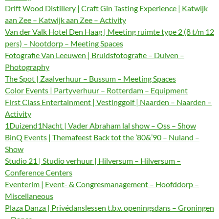
Drift Wood Distillery | Craft Gin Tasting Experience | Katwijk
aan Zee – Katwijk aan Zee – Activity
Van der Valk Hotel Den Haag | Meeting ruimte type 2 (8 t/m 12
pers) – Nootdorp – Meeting Spaces
Fotografie Van Leeuwen | Bruidsfotografie – Duiven –
Photography
The Spot | Zaalverhuur – Bussum – Meeting Spaces
Color Events | Partyverhuur – Rotterdam – Equipment
First Class Entertainment | Vestinggolf | Naarden – Naarden –
Activity
1Duizend1Nacht | Vader Abraham lal show – Oss – Show
BinQ Events | Themafeest Back tot the ’80&’90 – Nuland –
Show
Studio 21 | Studio verhuur | Hilversum – Hilversum –
Conference Centers
Eventerim | Event- & Congresmanagement – Hoofddorp –
Miscellaneous
Plaza Danza | Privédanslessen t.b.v. openingsdans – Groningen