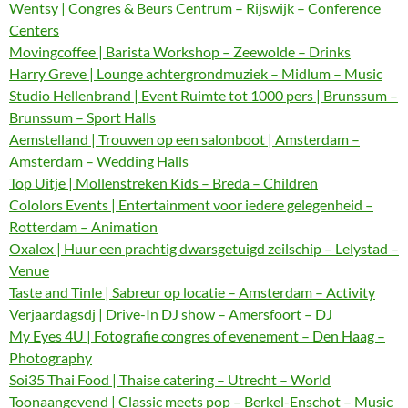
Wentsy | Congres & Beurs Centrum – Rijswijk – Conference
Centers
Movingcoffee | Barista Workshop – Zeewolde – Drinks
Harry Greve | Lounge achtergrondmuziek – Midlum – Music
Studio Hellenbrand | Event Ruimte tot 1000 pers | Brunssum –
Brunssum – Sport Halls
Aemstelland | Trouwen op een salonboot | Amsterdam –
Amsterdam – Wedding Halls
Top Uitje | Mollenstreken Kids – Breda – Children
Cololors Events | Entertainment voor iedere gelegenheid –
Rotterdam – Animation
Oxalex | Huur een prachtig dwarsgetuigd zeilschip – Lelystad –
Venue
Taste and Tinle | Sabreur op locatie – Amsterdam – Activity
Verjaardagsdj | Drive-In DJ show – Amersfoort – DJ
My Eyes 4U | Fotografie congres of evenement – Den Haag –
Photography
Soi35 Thai Food | Thaise catering – Utrecht – World
Toonaangevend | Classic meets pop – Berkel-Enschot – Music