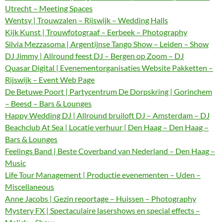
Utrecht – Meeting Spaces
Wentsy | Trouwzalen – Rijswijk – Wedding Halls
Kijk Kunst | Trouwfotograaf – Eerbeek – Photography
Silvia Mezzasoma | Argentijnse Tango Show – Leiden – Show
DJ Jimmy | Allround feest DJ – Bergen op Zoom – DJ
Quasar Digital | Evenementorganisaties Website Pakketten –
Rijswijk – Event Web Page
De Betuwe Poort | Partycentrum De Dorpskring | Gorinchem
– Beesd – Bars & Lounges
Happy Wedding DJ | Allround bruiloft DJ – Amsterdam – DJ
Beachclub At Sea | Locatie verhuur | Den Haag – Den Haag –
Bars & Lounges
Feelings Band | Beste Coverband van Nederland – Den Haag –
Music
Life Tour Management | Productie evenementen – Uden –
Miscellaneous
Anne Jacobs | Gezin reportage – Huissen – Photography
Mystery FX | Spectaculaire lasershows en special effects –