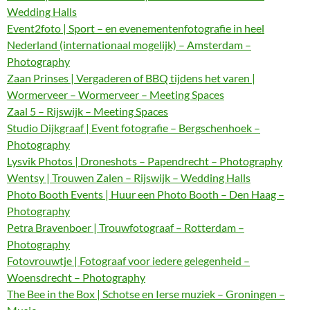
Wedding Halls
Event2foto | Sport – en evenementenfotografie in heel
Nederland (internationaal mogelijk) – Amsterdam –
Photography
Zaan Prinses | Vergaderen of BBQ tijdens het varen |
Wormerveer – Wormerveer – Meeting Spaces
Zaal 5 – Rijswijk – Meeting Spaces
Studio Dijkgraaf | Event fotografie – Bergschenhoek –
Photography
Lysvik Photos | Droneshots – Papendrecht – Photography
Wentsy | Trouwen Zalen – Rijswijk – Wedding Halls
Photo Booth Events | Huur een Photo Booth – Den Haag –
Photography
Petra Bravenboer | Trouwfotograaf – Rotterdam –
Photography
Fotovrouwtje | Fotograaf voor iedere gelegenheid –
Woensdrecht – Photography
The Bee in the Box | Schotse en Ierse muziek – Groningen –