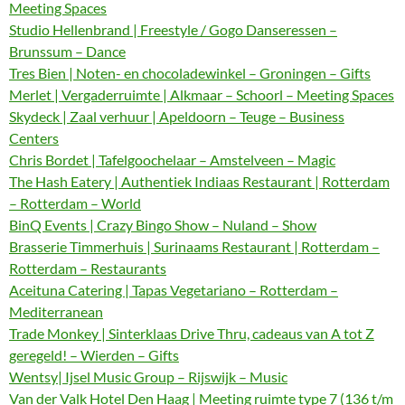
Meeting Spaces
Studio Hellenbrand | Freestyle / Gogo Danseressen –
Brunssum – Dance
Tres Bien | Noten- en chocoladewinkel – Groningen – Gifts
Merlet | Vergaderruimte | Alkmaar – Schoorl – Meeting Spaces
Skydeck | Zaal verhuur | Apeldoorn – Teuge – Business
Centers
Chris Bordet | Tafelgoochelaar – Amstelveen – Magic
The Hash Eatery | Authentiek Indiaas Restaurant | Rotterdam
– Rotterdam – World
BinQ Events | Crazy Bingo Show – Nuland – Show
Brasserie Timmerhuis | Surinaams Restaurant | Rotterdam –
Rotterdam – Restaurants
Aceituna Catering | Tapas Vegetariano – Rotterdam –
Mediterranean
Trade Monkey | Sinterklaas Drive Thru, cadeaus van A tot Z
geregeld! – Wierden – Gifts
Wentsy| Ijsel Music Group – Rijswijk – Music
Van der Valk Hotel Den Haag | Meeting ruimte type 7 (136 t/m