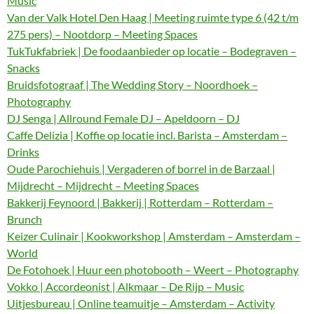
Music
Van der Valk Hotel Den Haag | Meeting ruimte type 6 (42 t/m
275 pers) – Nootdorp – Meeting Spaces
TukTukfabriek | De foodaanbieder op locatie – Bodegraven –
Snacks
Bruidsfotograaf | The Wedding Story – Noordhoek –
Photography
DJ Senga | Allround Female DJ – Apeldoorn – DJ
Caffe Delizia | Koffie op locatie incl. Barista – Amsterdam –
Drinks
Oude Parochiehuis | Vergaderen of borrel in de Barzaal |
Mijdrecht – Mijdrecht – Meeting Spaces
Bakkerij Feynoord | Bakkerij | Rotterdam – Rotterdam –
Brunch
Keizer Culinair | Kookworkshop | Amsterdam – Amsterdam –
World
De Fotohoek | Huur een photobooth – Weert – Photography
Vokko | Accordeonist | Alkmaar – De Rijp – Music
Uitjesbureau | Online teamuitje – Amsterdam – Activity