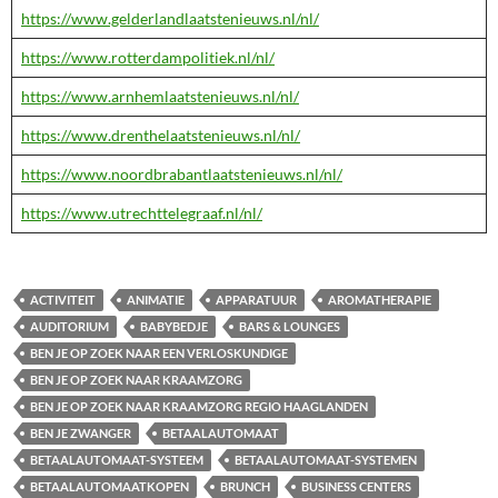
https://www.gelderlandlaatstenieuws.nl/nl/
https://www.rotterdampolitiek.nl/nl/
https://www.arnhemlaatstenieuws.nl/nl/
https://www.drenthelaatstenieuws.nl/nl/
https://www.noordbrabantlaatstenieuws.nl/nl/
https://www.utrechttelegraaf.nl/nl/
ACTIVITEIT
ANIMATIE
APPARATUUR
AROMATHERAPIE
AUDITORIUM
BABYBEDJE
BARS & LOUNGES
BEN JE OP ZOEK NAAR EEN VERLOSKUNDIGE
BEN JE OP ZOEK NAAR KRAAMZORG
BEN JE OP ZOEK NAAR KRAAMZORG REGIO HAAGLANDEN
BEN JE ZWANGER
BETAALAUTOMAAT
BETAALAUTOMAAT-SYSTEEM
BETAALAUTOMAAT-SYSTEMEN
BETAALAUTOMAATKOPEN
BRUNCH
BUSINESS CENTERS