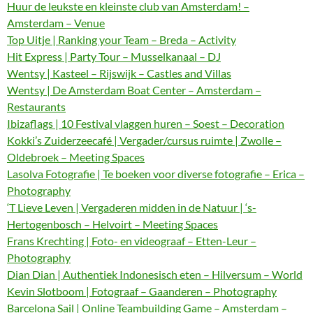
Huur de leukste en kleinste club van Amsterdam! –
Amsterdam – Venue
Top Uitje | Ranking your Team – Breda – Activity
Hit Express | Party Tour – Musselkanaal – DJ
Wentsy | Kasteel – Rijswijk – Castles and Villas
Wentsy | De Amsterdam Boat Center – Amsterdam –
Restaurants
Ibizaflags | 10 Festival vlaggen huren – Soest – Decoration
Kokki’s Zuiderzeecafé | Vergader/cursus ruimte | Zwolle –
Oldebroek – Meeting Spaces
Lasolva Fotografie | Te boeken voor diverse fotografie – Erica –
Photography
‘T Lieve Leven | Vergaderen midden in de Natuur | ‘s-
Hertogenbosch – Helvoirt – Meeting Spaces
Frans Krechting | Foto- en videograaf – Etten-Leur –
Photography
Dian Dian | Authentiek Indonesisch eten – Hilversum – World
Kevin Slotboom | Fotograaf – Gaanderen – Photography
Barcelona Sail | Online Teambuilding Game – Amsterdam –