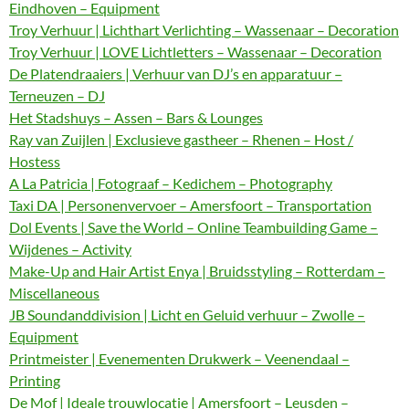
Eindhoven – Equipment
Troy Verhuur | Lichthart Verlichting – Wassenaar – Decoration
Troy Verhuur | LOVE Lichtletters – Wassenaar – Decoration
De Platendraaiers | Verhuur van DJ’s en apparatuur –
Terneuzen – DJ
Het Stadshuys – Assen – Bars & Lounges
Ray van Zuijlen | Exclusieve gastheer – Rhenen – Host /
Hostess
A La Patricia | Fotograaf – Kedichem – Photography
Taxi DA | Personenvervoer – Amersfoort – Transportation
Dol Events | Save the World – Online Teambuilding Game –
Wijdenes – Activity
Make-Up and Hair Artist Enya | Bruidsstyling – Rotterdam –
Miscellaneous
JB Soundanddivision | Licht en Geluid verhuur – Zwolle –
Equipment
Printmeister | Evenementen Drukwerk – Veenendaal –
Printing
De Mof | Ideale trouwlocatie | Amersfoort – Leusden –