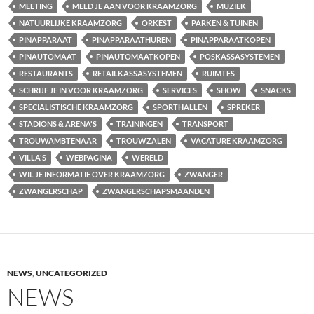
MEETING
MELD JE AAN VOOR KRAAMZORG
MUZIEK
NATUURLIJKE KRAAMZORG
ORKEST
PARKEN & TUINEN
PINAPPARAAT
PINAPPARAATHUREN
PINAPPARAATKOPEN
PINAUTOMAAT
PINAUTOMAATKOPEN
POSKASSASYSTEMEN
RESTAURANTS
RETAILKASSASYSTEMEN
RUIMTES
SCHRIJF JE IN VOOR KRAAMZORG
SERVICES
SHOW
SNACKS
SPECIALISTISCHE KRAAMZORG
SPORTHALLEN
SPREKER
STADIONS & ARENA'S
TRAININGEN
TRANSPORT
TROUWAMBTENAAR
TROUWZALEN
VACATURE KRAAMZORG
VILLA'S
WEBPAGINA
WERELD
WIL JE INFORMATIE OVER KRAAMZORG
ZWANGER
ZWANGERSCHAP
ZWANGERSCHAPSMAANDEN
NEWS
,
UNCATEGORIZED
NEWS