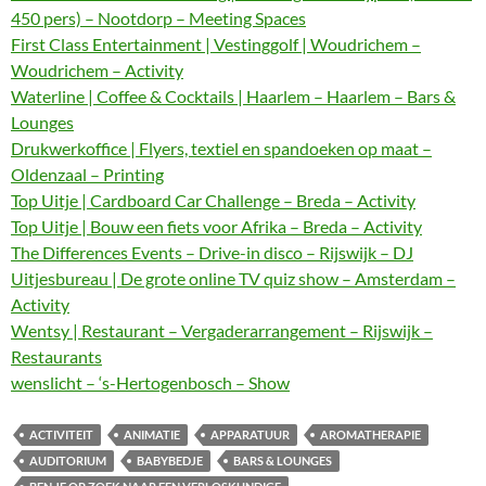
450 pers) – Nootdorp – Meeting Spaces
First Class Entertainment | Vestinggolf | Woudrichem –
Woudrichem – Activity
Waterline | Coffee & Cocktails | Haarlem – Haarlem – Bars &
Lounges
Drukwerkoffice | Flyers, textiel en spandoeken op maat –
Oldenzaal – Printing
Top Uitje | Cardboard Car Challenge – Breda – Activity
Top Uitje | Bouw een fiets voor Afrika – Breda – Activity
The Differences Events – Drive-in disco – Rijswijk – DJ
Uitjesbureau | De grote online TV quiz show – Amsterdam –
Activity
Wentsy | Restaurant – Vergaderarrangement – Rijswijk –
Restaurants
wenslicht – ‘s-Hertogenbosch – Show
ACTIVITEIT
ANIMATIE
APPARATUUR
AROMATHERAPIE
AUDITORIUM
BABYBEDJE
BARS & LOUNGES