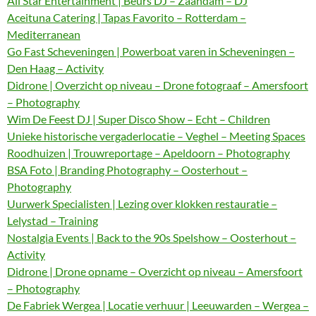
All Star Entertainment | Beurs DJ – Zaandam – DJ
Aceituna Catering | Tapas Favorito – Rotterdam –
Mediterranean
Go Fast Scheveningen | Powerboat varen in Scheveningen –
Den Haag – Activity
Didrone | Overzicht op niveau – Drone fotograaf – Amersfoort
– Photography
Wim De Feest DJ | Super Disco Show – Echt – Children
Unieke historische vergaderlocatie – Veghel – Meeting Spaces
Roodhuizen | Trouwreportage – Apeldoorn – Photography
BSA Foto | Branding Photography – Oosterhout –
Photography
Uurwerk Specialisten | Lezing over klokken restauratie –
Lelystad – Training
Nostalgia Events | Back to the 90s Spelshow – Oosterhout –
Activity
Didrone | Drone opname – Overzicht op niveau – Amersfoort
– Photography
De Fabriek Wergea | Locatie verhuur | Leeuwarden – Wergea –