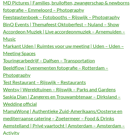
MD Pictures | Families, bruiloften, zwangerschap & newborns
fotografie – Emmeloord – Photography
Feestgastenboek – Fotobooths – Rijswijk – Photography
BinQ Events | Themafeest Oktoberfest – Nuland – Show
Accordeon Muziek | Live accordeonmuziek – Arnemuiden –
Music
Markant Uden | Ruimtes voor uw meeting | Uden – Uden –
Meeting Spaces
Touringcarbedrijf – Dalfsen – Transportation
Beeldflow | Evenementen fotografie – Rotterdam –
Photography
Test Restaurant – Rijswijk – Restaurants
Wentsy | Wereldtuinen – Rijswijk – Parks and Gardens
Saskia Dian | Zangeres en Trouwambtenaar – Dirksland –
Wedding official
MamaWong | Authentieke Zuid-Amerikaans/Oosterse en
mediterraanse catering – Zoetermeer – Food & Drinks
Aemstelland | Privé vaartocht | Amsterdam – Amsterdam –
Activity