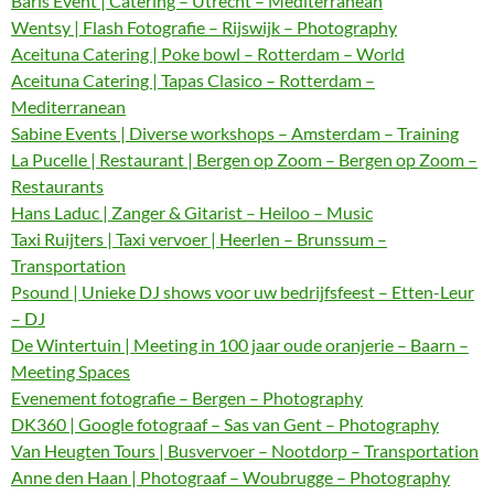
Baris Event | Catering – Utrecht – Mediterranean
Wentsy | Flash Fotografie – Rijswijk – Photography
Aceituna Catering | Poke bowl – Rotterdam – World
Aceituna Catering | Tapas Clasico – Rotterdam –
Mediterranean
Sabine Events | Diverse workshops – Amsterdam – Training
La Pucelle | Restaurant | Bergen op Zoom – Bergen op Zoom –
Restaurants
Hans Laduc | Zanger & Gitarist – Heiloo – Music
Taxi Ruijters | Taxi vervoer | Heerlen – Brunssum –
Transportation
Psound | Unieke DJ shows voor uw bedrijfsfeest – Etten-Leur
– DJ
De Wintertuin | Meeting in 100 jaar oude oranjerie – Baarn –
Meeting Spaces
Evenement fotografie – Bergen – Photography
DK360 | Google fotograaf – Sas van Gent – Photography
Van Heugten Tours | Busvervoer – Nootdorp – Transportation
Anne den Haan | Photograaf – Woubrugge – Photography