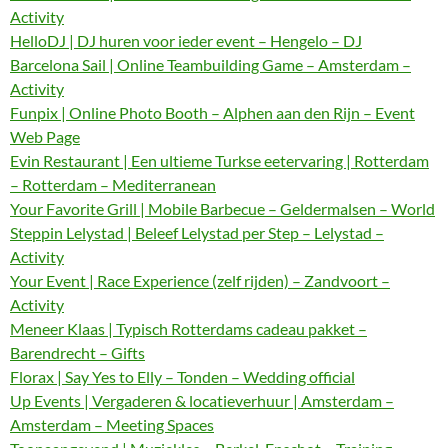
Activity
HelloDJ | DJ huren voor ieder event – Hengelo – DJ
Barcelona Sail | Online Teambuilding Game – Amsterdam –
Activity
Funpix | Online Photo Booth – Alphen aan den Rijn – Event
Web Page
Evin Restaurant | Een ultieme Turkse eetervaring | Rotterdam
– Rotterdam – Mediterranean
Your Favorite Grill | Mobile Barbecue – Geldermalsen – World
Steppin Lelystad | Beleef Lelystad per Step – Lelystad –
Activity
Your Event | Race Experience (zelf rijden) – Zandvoort –
Activity
Meneer Klaas | Typisch Rotterdams cadeau pakket –
Barendrecht – Gifts
Florax | Say Yes to Elly – Tonden – Wedding official
Up Events | Vergaderen & locatieverhuur | Amsterdam –
Amsterdam – Meeting Spaces