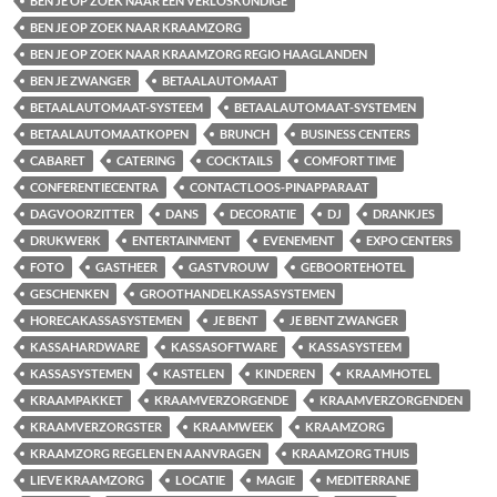
BEN JE OP ZOEK NAAR EEN VERLOSKUNDIGE
BEN JE OP ZOEK NAAR KRAAMZORG
BEN JE OP ZOEK NAAR KRAAMZORG REGIO HAAGLANDEN
BEN JE ZWANGER
BETAALAUTOMAAT
BETAALAUTOMAAT-SYSTEEM
BETAALAUTOMAAT-SYSTEMEN
BETAALAUTOMAATKOPEN
BRUNCH
BUSINESS CENTERS
CABARET
CATERING
COCKTAILS
COMFORT TIME
CONFERENTIECENTRA
CONTACTLOOS-PINAPPARAAT
DAGVOORZITTER
DANS
DECORATIE
DJ
DRANKJES
DRUKWERK
ENTERTAINMENT
EVENEMENT
EXPO CENTERS
FOTO
GASTHEER
GASTVROUW
GEBOORTEHOTEL
GESCHENKEN
GROOTHANDELKASSASYSTEMEN
HORECAKASSASYSTEMEN
JE BENT
JE BENT ZWANGER
KASSAHARDWARE
KASSASOFTWARE
KASSASYSTEEM
KASSASYSTEMEN
KASTELEN
KINDEREN
KRAAMHOTEL
KRAAMPAKKET
KRAAMVERZORGENDE
KRAAMVERZORGENDEN
KRAAMVERZORGSTER
KRAAMWEEK
KRAAMZORG
KRAAMZORG REGELEN EN AANVRAGEN
KRAAMZORG THUIS
LIEVE KRAAMZORG
LOCATIE
MAGIE
MEDITERRANE