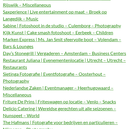
Rijswijk – Miscellaneous
Saxperience | Live entertainment op maat – Broek op
Langedijk – Music
Sabine | Fotoshoot in de studio – Culemborg – Photography
Kijk Kunst | Cake smash fotoshoot – Eerbeek – Children
Marken Express | Ms. Jan Smit sfeervolle boot – Volendam –
Bars & Lounges
Day’s Stonegrill | Vergaderen – Amsterdam – Business Centers
Restaurant Juliana | Evenementenlocatie | Utrecht – Utrecht –
Restaurants
Sietinga Fotografie | Eventfotografie – Oosterhout –
Photography
Nederlandse Zaken | Eventmanager – Heerhugowaard –
Miscellaneous
Friture De Prins | Friteswagen op locatie – Venlo – Snacks
Delicio Catering | Wereldse gerechten uit alle seizoenen –
Nunspeet – World
The Hafmans | Fotografie voor bedrijven en particulieren –