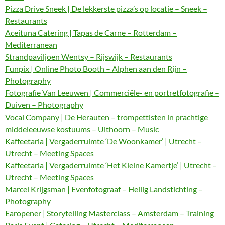
Pizza Drive Sneek | De lekkerste pizza’s op locatie – Sneek –
Restaurants
Aceituna Catering | Tapas de Carne – Rotterdam –
Mediterranean
Strandpaviljoen Wentsy – Rijswijk – Restaurants
Funpix | Online Photo Booth – Alphen aan den Rijn –
Photography
Fotografie Van Leeuwen | Commerciële- en portretfotografie –
Duiven – Photography
Vocal Company | De Herauten – trompettisten in prachtige
middeleeuwse kostuums – Uithoorn – Music
Kaffeetaria | Vergaderruimte ‘De Woonkamer’ | Utrecht –
Utrecht – Meeting Spaces
Kaffeetaria | Vergaderruimte ‘Het Kleine Kamertje’ | Utrecht –
Utrecht – Meeting Spaces
Marcel Krijgsman | Evenfotograaf – Heilig Landstichting –
Photography
Earopener | Storytelling Masterclass – Amsterdam – Training