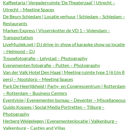
Kaffeetaria | Vergaderruimte ‘De Theaterzaal’ | Utrecht –
Utrecht – Meeting Spaces
De Beurs Schiedam | Locatie verhuur | Schiedam – Schiedam –
Restaurants
Marken Express | Visserskotter de VD 1 – Volendam –
Transportation
LiveMuziek.net | DJ drive-in-show of karaoke show op locatie
– Helmond – DJ
Trouwfotografie – Lelystad – Photography
Evenementen fotografie – Putten – Photography
Van der Valk Hotel Den Haag | Meeting ruimte type 1 (6 t/m 8
pers) – Nootdorp – Meeting Spaces
Park De Heerlijkheid | Party- en Congrescentrum | Rotterdam
– Rotterdam – Business Centers
Eventvisie | Evenementen bureau – Deventer – Miscellaneous
Guido Koppes | Social Media Portretten – Tilburg –
Photography
Herberg Welgelegen | Evenementenlocatie | Valkenburg –
Valkenburg – Castles and Villas