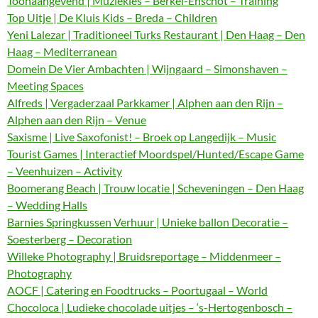
Toonaangevend | Muziekles – Berkel-Enschot – Training
Top Uitje | De Kluis Kids – Breda – Children
Yeni Lalezar | Traditioneel Turks Restaurant | Den Haag – Den
Haag – Mediterranean
Domein De Vier Ambachten | Wijngaard – Simonshaven –
Meeting Spaces
Alfreds | Vergaderzaal Parkkamer | Alphen aan den Rijn –
Alphen aan den Rijn – Venue
Saxisme | Live Saxofonist! – Broek op Langedijk – Music
Tourist Games | Interactief Moordspel/Hunted/Escape Game
– Veenhuizen – Activity
Boomerang Beach | Trouw locatie | Scheveningen – Den Haag
– Wedding Halls
Barnies Springkussen Verhuur | Unieke ballon Decoratie –
Soesterberg – Decoration
Willeke Photography | Bruidsreportage – Middenmeer –
Photography
AOCF | Catering en Foodtrucks – Poortugaal – World
Chocoloca | Ludieke chocolade uitjes – ‘s-Hertogenbosch –