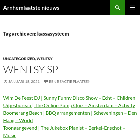
Ga
Zoeken
Arnhemlaatste nieuws
naar
PRIMAI
de
MENU
inhoud
Tag archieven: kassasysteem
UNCATEGORIZED
,
WENTSY
WENTSY SP
JANUARI 18, 2021
EEN REACTIE PLAATSEN
Wim De Feest DJ | Sunny Funny Disco Show – Echt – Children
Uitjesbureau | The Online Pump Quiz – Amsterdam – Activity
Boomerang Beach | BBQ arrangementen | Scheveningen – Den
Haag – World
Toonaangevend | The Jukebox Pianist – Berkel-Enschot –
Music