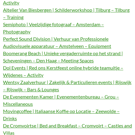
Activity
Altelier Van Biesbergen | Schilderworkshop | Tilburg – Tilburg
– Training
Semiphoto | Veelzijdige fotograaf – Amsterdam –
Photography
Perfect Sound Division | Verhuur van Professionele
Audiovisuele apparatuur – Amstelveen – Equipment
Boomerang Beach | Unieke vergaderruimte op het strand |
Scheveningen – Den Haag – Meeting Spaces
Dol Events | Red ons Kerstfeest online hybride teamuitje –
Wijdenes – Activity
Wentsy Zaalverhuur | Zakelijk & Particulieren events | Rijswijk
– Rijswijk – Bars & Lounges
De Evenementen Kamer | Evenementenbureau – Grou –
Miscellaneous
Movingcoffee | Italiaanse Koffie op Locatie – Zeewolde –
Drinks
De Cromvoirtse | Bed and Breakfast – Cromvoirt – Castles and
Villas