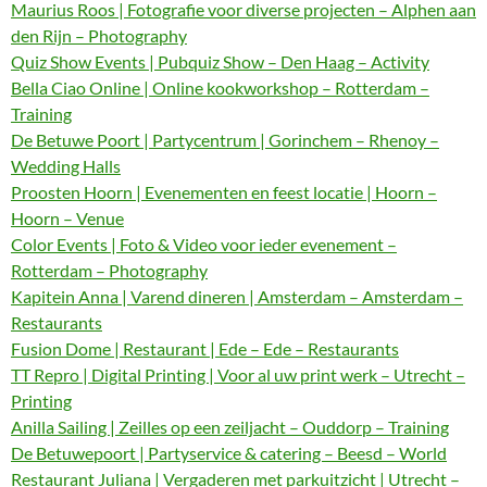
Maurius Roos | Fotografie voor diverse projecten – Alphen aan
den Rijn – Photography
Quiz Show Events | Pubquiz Show – Den Haag – Activity
Bella Ciao Online | Online kookworkshop – Rotterdam –
Training
De Betuwe Poort | Partycentrum | Gorinchem – Rhenoy –
Wedding Halls
Proosten Hoorn | Evenementen en feest locatie | Hoorn –
Hoorn – Venue
Color Events | Foto & Video voor ieder evenement –
Rotterdam – Photography
Kapitein Anna | Varend dineren | Amsterdam – Amsterdam –
Restaurants
Fusion Dome | Restaurant | Ede – Ede – Restaurants
TT Repro | Digital Printing | Voor al uw print werk – Utrecht –
Printing
Anilla Sailing | Zeilles op een zeiljacht – Ouddorp – Training
De Betuwepoort | Partyservice & catering – Beesd – World
Restaurant Juliana | Vergaderen met parkuitzicht | Utrecht –