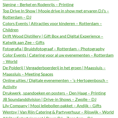
Signing – Berkel en Rodenrijs – Printing
Top Drive In Show | Mooie drive in show met ervaren DJ’s –
Rotterdam – DJ
Colors Events | Attracties voor kinderen – Rotterdam –
Children
Drift Wood Distillery | Gift Box and Digital Experience –
Katwijk aan Zee – Gifts
Fotografia | Bruidsfotograaf – Rotterdam – Photography
Color Events | Catering voor al uw evenementen – Rotterdam
– World
De Polderij | Vergaderboerderij in het groen | Maassluis –
Maassluis – Meeting Spaces
Online uitjes / Digitale evenementen – ‘s-Hertogenbosch –
Activity
Drukwerk , spandoeken en posters – Den Haag – Printing
JB Soundanddivision | Drive-in Shows – Zwolle – DJ
Lily Company | Mooi leliebollen pakket – Andijk – Gifts
Wentsy | Van Rijn Catering & Partyverhuur – Rijswijk – World