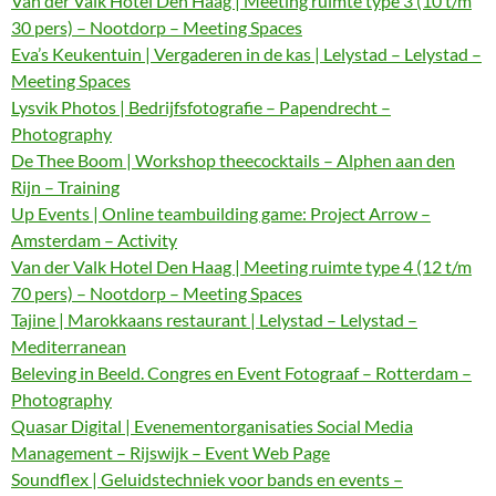
Van der Valk Hotel Den Haag | Meeting ruimte type 3 (10 t/m
30 pers) – Nootdorp – Meeting Spaces
Eva’s Keukentuin | Vergaderen in de kas | Lelystad – Lelystad –
Meeting Spaces
Lysvik Photos | Bedrijfsfotografie – Papendrecht –
Photography
De Thee Boom | Workshop theecocktails – Alphen aan den
Rijn – Training
Up Events | Online teambuilding game: Project Arrow –
Amsterdam – Activity
Van der Valk Hotel Den Haag | Meeting ruimte type 4 (12 t/m
70 pers) – Nootdorp – Meeting Spaces
Tajine | Marokkaans restaurant | Lelystad – Lelystad –
Mediterranean
Beleving in Beeld. Congres en Event Fotograaf – Rotterdam –
Photography
Quasar Digital | Evenementorganisaties Social Media
Management – Rijswijk – Event Web Page
Soundflex | Geluidstechniek voor bands en events –