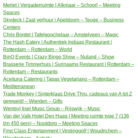
Merlet | Vergaderruimte | Alkmaar – Schoorl – Meeting
Spaces
Skydeck | Zaal verhuur | Apeldoorn – Teuge – Business
Centers
Chris Bordet | Tafelgoochelaar – Amstelveen – Magic
The Hash Eatery | Authentiek Indiaas Restaurant |
Rotterdam – Rotterdam – World
BinQ Events | Crazy Bingo Show – Nuland – Show
Brasserie Timmerhuis | Surinaams Restaurant | Rotterdam –
Rotterdam – Restaurants
Aceituna Catering | Tapas Vegetariano – Rotterdam –
Mediterranean
Trade Monkey | Sinterklaas Drive Thru, cadeaus van A tot Z
geregeld! – Wierden – Gifts
Wentsy| Ijsel Music Group – Rijswijk – Music
Van der Valk Hotel Den Haag | Meeting ruimte type 7 (136
t/m 450 pers) – Nootdorp – Meeting Spaces
First Class Entertainment | Vestinggolf | Woudrichem –