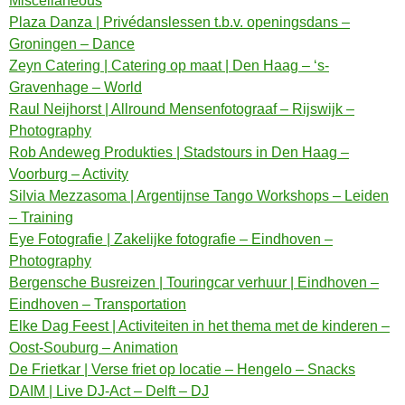
Miscellaneous
Plaza Danza | Privédanslessen t.b.v. openingsdans –
Groningen – Dance
Zeyn Catering | Catering op maat | Den Haag – ‘s-
Gravenhage – World
Raul Neijhorst | Allround Mensenfotograaf – Rijswijk –
Photography
Rob Andeweg Produkties | Stadstours in Den Haag –
Voorburg – Activity
Silvia Mezzasoma | Argentijnse Tango Workshops – Leiden
– Training
Eye Fotografie | Zakelijke fotografie – Eindhoven –
Photography
Bergensche Busreizen | Touringcar verhuur | Eindhoven –
Eindhoven – Transportation
Elke Dag Feest | Activiteiten in het thema met de kinderen –
Oost-Souburg – Animation
De Frietkar | Verse friet op locatie – Hengelo – Snacks
DAIM | Live DJ-Act – Delft – DJ