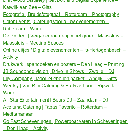
Drift Wood Distillery | Gift Box and Digital Experience –
Katwijk aan Zee – Gifts
Fotografia | Bruidsfotograaf – Rotterdam – Photography
Color Events | Catering voor al uw evenementen –
Rotterdam – World
De Polderij | Vergaderboerderij in het groen | Maassluis –
Maassluis – Meeting Spaces
Online uitjes / Digitale evenementen – ‘s-Hertogenbosch –
Activity
Drukwerk , spandoeken en posters – Den Haag – Printing
JB Soundanddivision | Drive-in Shows – Zwolle – DJ
Lily Company | Mooi leliebollen pakket – Andijk – Gifts
Wentsy | Van Rijn Catering & Partyverhuur – Rijswijk –
World
All Star Entertainment | Beurs DJ – Zaandam – DJ
Aceituna Catering | Tapas Favorito – Rotterdam –
Mediterranean
Go Fast Scheveningen | Powerboat varen in Scheveningen
– Den Haag – Activity