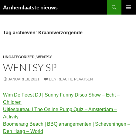
Ga
Zoeken
Arnhemlaatste nieuws
naar
PRIMAI
de
MENU
inhoud
Tag archieven: Kraamverzorgende
UNCATEGORIZED
,
WENTSY
WENTSY SP
JANUARI 18, 2021
EEN REACTIE PLAATSEN
Wim De Feest DJ | Sunny Funny Disco Show – Echt –
Children
Uitjesbureau | The Online Pump Quiz – Amsterdam –
Activity
Boomerang Beach | BBQ arrangementen | Scheveningen –
Den Haag – World