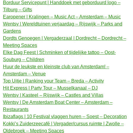
Borduur Servicepunt | Handdoek met geborduurd logo –
Tilburg – Gifts
Earopener | Kralingen – Music Act – Amsterdam – Music
Wentsy | Wereldtuinen verjaardag – Rijswijk – Parks and
Gardens
Dordts Genoegen | Vergaderzaal | Dordrecht – Dordrecht –
Meeting Spaces
Elke Dag Feest | Schminken of tijdelijke tattoo – Oost-
Souburg – Children
Huur de leukste en kleinste club van Amsterdam! –
Amsterdam – Venue
Top Uitje | Ranking your Team – Breda – Activity
Hit Express | Party Tour – Musselkanaal – DJ
Wentsy | Kasteel – Rijswijk – Castles and Villas
Wentsy | De Amsterdam Boat Center – Amsterdam –
Restaurants
Ibizaflags | 10 Festival vlaggen huren – Soest – Decoration
Kokki’s Zuiderzeecafé | Vergader/cursus ruimte | Zwolle –
Oldebroek – Meeting Spaces