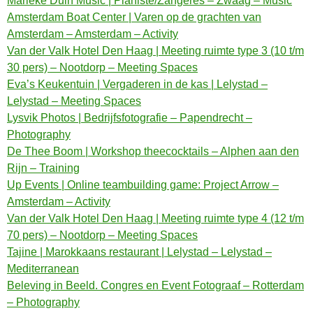
Marieke Duin Music | Pianiste/Zangeres – Zwaag – Music
Amsterdam Boat Center | Varen op de grachten van
Amsterdam – Amsterdam – Activity
Van der Valk Hotel Den Haag | Meeting ruimte type 3 (10 t/m
30 pers) – Nootdorp – Meeting Spaces
Eva’s Keukentuin | Vergaderen in de kas | Lelystad –
Lelystad – Meeting Spaces
Lysvik Photos | Bedrijfsfotografie – Papendrecht –
Photography
De Thee Boom | Workshop theecocktails – Alphen aan den
Rijn – Training
Up Events | Online teambuilding game: Project Arrow –
Amsterdam – Activity
Van der Valk Hotel Den Haag | Meeting ruimte type 4 (12 t/m
70 pers) – Nootdorp – Meeting Spaces
Tajine | Marokkaans restaurant | Lelystad – Lelystad –
Mediterranean
Beleving in Beeld. Congres en Event Fotograaf – Rotterdam
– Photography