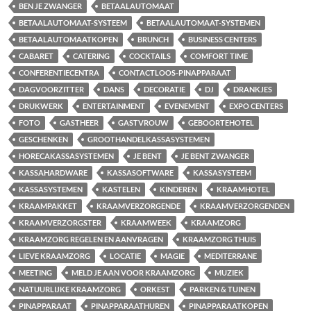
BEN JE ZWANGER
BETAALAUTOMAAT
BETAALAUTOMAAT-SYSTEEM
BETAALAUTOMAAT-SYSTEMEN
BETAALAUTOMAATKOPEN
BRUNCH
BUSINESS CENTERS
CABARET
CATERING
COCKTAILS
COMFORT TIME
CONFERENTIECENTRA
CONTACTLOOS-PINAPPARAAT
DAGVOORZITTER
DANS
DECORATIE
DJ
DRANKJES
DRUKWERK
ENTERTAINMENT
EVENEMENT
EXPO CENTERS
FOTO
GASTHEER
GASTVROUW
GEBOORTEHOTEL
GESCHENKEN
GROOTHANDELKASSASYSTEMEN
HORECAKASSASYSTEMEN
JE BENT
JE BENT ZWANGER
KASSAHARDWARE
KASSASOFTWARE
KASSASYSTEEM
KASSASYSTEMEN
KASTELEN
KINDEREN
KRAAMHOTEL
KRAAMPAKKET
KRAAMVERZORGENDE
KRAAMVERZORGENDEN
KRAAMVERZORGSTER
KRAAMWEEK
KRAAMZORG
KRAAMZORG REGELEN EN AANVRAGEN
KRAAMZORG THUIS
LIEVE KRAAMZORG
LOCATIE
MAGIE
MEDITERRANE
MEETING
MELD JE AAN VOOR KRAAMZORG
MUZIEK
NATUURLIJKE KRAAMZORG
ORKEST
PARKEN & TUINEN
PINAPPARAAT
PINAPPARAATHUREN
PINAPPARAATKOPEN