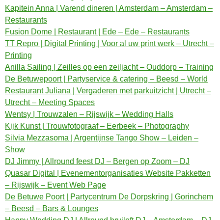
Kapitein Anna | Varend dineren | Amsterdam – Amsterdam –
Restaurants
Fusion Dome | Restaurant | Ede – Ede – Restaurants
TT Repro | Digital Printing | Voor al uw print werk – Utrecht –
Printing
Anilla Sailing | Zeilles op een zeiljacht – Ouddorp – Training
De Betuwepoort | Partyservice & catering – Beesd – World
Restaurant Juliana | Vergaderen met parkuitzicht | Utrecht –
Utrecht – Meeting Spaces
Wentsy | Trouwzalen – Rijswijk – Wedding Halls
Kijk Kunst | Trouwfotograaf – Eerbeek – Photography
Silvia Mezzasoma | Argentijnse Tango Show – Leiden –
Show
DJ Jimmy | Allround feest DJ – Bergen op Zoom – DJ
Quasar Digital | Evenementorganisaties Website Pakketten
– Rijswijk – Event Web Page
De Betuwe Poort | Partycentrum De Dorpskring | Gorinchem
– Beesd – Bars & Lounges