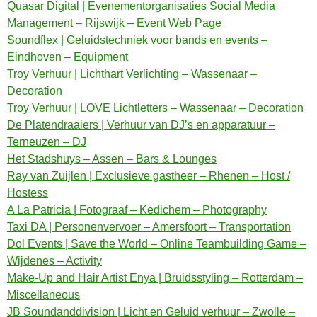
Quasar Digital | Evenementorganisaties Social Media
Management – Rijswijk – Event Web Page
Soundflex | Geluidstechniek voor bands en events –
Eindhoven – Equipment
Troy Verhuur | Lichthart Verlichting – Wassenaar –
Decoration
Troy Verhuur | LOVE Lichtletters – Wassenaar – Decoration
De Platendraaiers | Verhuur van DJ’s en apparatuur –
Terneuzen – DJ
Het Stadshuys – Assen – Bars & Lounges
Ray van Zuijlen | Exclusieve gastheer – Rhenen – Host /
Hostess
A La Patricia | Fotograaf – Kedichem – Photography
Taxi DA | Personenvervoer – Amersfoort – Transportation
Dol Events | Save the World – Online Teambuilding Game –
Wijdenes – Activity
Make-Up and Hair Artist Enya | Bruidsstyling – Rotterdam –
Miscellaneous
JB Soundanddivision | Licht en Geluid verhuur – Zwolle –