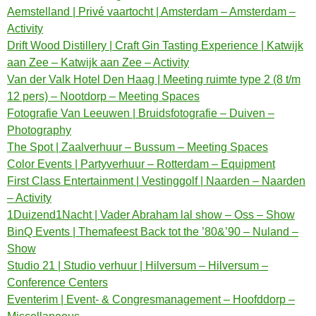
Aemstelland | Privé vaartocht | Amsterdam – Amsterdam –
Activity
Drift Wood Distillery | Craft Gin Tasting Experience | Katwijk
aan Zee – Katwijk aan Zee – Activity
Van der Valk Hotel Den Haag | Meeting ruimte type 2 (8 t/m
12 pers) – Nootdorp – Meeting Spaces
Fotografie Van Leeuwen | Bruidsfotografie – Duiven –
Photography
The Spot | Zaalverhuur – Bussum – Meeting Spaces
Color Events | Partyverhuur – Rotterdam – Equipment
First Class Entertainment | Vestinggolf | Naarden – Naarden
– Activity
1Duizend1Nacht | Vader Abraham lal show – Oss – Show
BinQ Events | Themafeest Back tot the ’80&’90 – Nuland –
Show
Studio 21 | Studio verhuur | Hilversum – Hilversum –
Conference Centers
Eventerim | Event- & Congresmanagement – Hoofddorp –