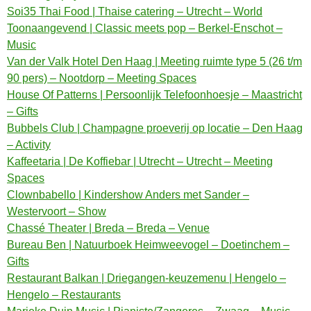
Soi35 Thai Food | Thaise catering – Utrecht – World
Toonaangevend | Classic meets pop – Berkel-Enschot –
Music
Van der Valk Hotel Den Haag | Meeting ruimte type 5 (26 t/m
90 pers) – Nootdorp – Meeting Spaces
House Of Patterns | Persoonlijk Telefoonhoesje – Maastricht
– Gifts
Bubbels Club | Champagne proeverij op locatie – Den Haag
– Activity
Kaffeetaria | De Koffiebar | Utrecht – Utrecht – Meeting
Spaces
Clownbabello | Kindershow Anders met Sander –
Westervoort – Show
Chassé Theater | Breda – Breda – Venue
Bureau Ben | Natuurboek Heimweevogel – Doetinchem –
Gifts
Restaurant Balkan | Driegangen-keuzemenu | Hengelo –
Hengelo – Restaurants