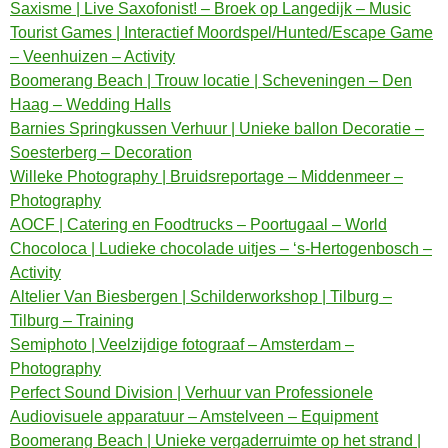
Saxisme | Live Saxofonist! – Broek op Langedijk – Music
Tourist Games | Interactief Moordspel/Hunted/Escape Game
– Veenhuizen – Activity
Boomerang Beach | Trouw locatie | Scheveningen – Den
Haag – Wedding Halls
Barnies Springkussen Verhuur | Unieke ballon Decoratie –
Soesterberg – Decoration
Willeke Photography | Bruidsreportage – Middenmeer –
Photography
AOCF | Catering en Foodtrucks – Poortugaal – World
Chocoloca | Ludieke chocolade uitjes – ‘s-Hertogenbosch –
Activity
Altelier Van Biesbergen | Schilderworkshop | Tilburg –
Tilburg – Training
Semiphoto | Veelzijdige fotograaf – Amsterdam –
Photography
Perfect Sound Division | Verhuur van Professionele
Audiovisuele apparatuur – Amstelveen – Equipment
Boomerang Beach | Unieke vergaderruimte op het strand |