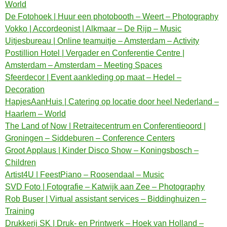
World
De Fotohoek | Huur een photobooth – Weert – Photography
Vokko | Accordeonist | Alkmaar – De Rijp – Music
Uitjesbureau | Online teamuitje – Amsterdam – Activity
Postillion Hotel | Vergader en Conferentie Centre |
Amsterdam – Amsterdam – Meeting Spaces
Sfeerdecor | Event aankleding op maat – Hedel –
Decoration
HapjesAanHuis | Catering op locatie door heel Nederland –
Haarlem – World
The Land of Now | Retraitecentrum en Conferentieoord |
Groningen – Siddeburen – Conference Centers
Groot Applaus | Kinder Disco Show – Koningsbosch –
Children
Artist4U | FeestPiano – Roosendaal – Music
SVD Foto | Fotografie – Katwijk aan Zee – Photography
Rob Buser | Virtual assistant services – Biddinghuizen –
Training
Drukkerij SK | Druk- en Printwerk – Hoek van Holland –