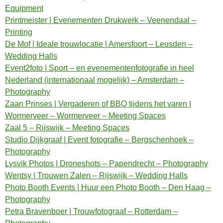
Equipment
Printmeister | Evenementen Drukwerk – Veenendaal –
Printing
De Mof | Ideale trouwlocatie | Amersfoort – Leusden –
Wedding Halls
Event2foto | Sport – en evenementenfotografie in heel
Nederland (internationaal mogelijk) – Amsterdam –
Photography
Zaan Prinses | Vergaderen of BBQ tijdens het varen |
Wormerveer – Wormerveer – Meeting Spaces
Zaal 5 – Rijswijk – Meeting Spaces
Studio Dijkgraaf | Event fotografie – Bergschenhoek –
Photography
Lysvik Photos | Droneshots – Papendrecht – Photography
Wentsy | Trouwen Zalen – Rijswijk – Wedding Halls
Photo Booth Events | Huur een Photo Booth – Den Haag –
Photography
Petra Bravenboer | Trouwfotograaf – Rotterdam –