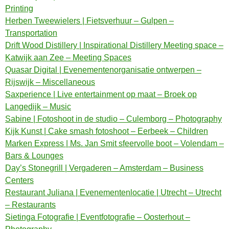
Printing
Herben Tweewielers | Fietsverhuur – Gulpen –
Transportation
Drift Wood Distillery | Inspirational Distillery Meeting space –
Katwijk aan Zee – Meeting Spaces
Quasar Digital | Evenementenorganisatie ontwerpen –
Rijswijk – Miscellaneous
Saxperience | Live entertainment op maat – Broek op
Langedijk – Music
Sabine | Fotoshoot in de studio – Culemborg – Photography
Kijk Kunst | Cake smash fotoshoot – Eerbeek – Children
Marken Express | Ms. Jan Smit sfeervolle boot – Volendam –
Bars & Lounges
Day’s Stonegrill | Vergaderen – Amsterdam – Business
Centers
Restaurant Juliana | Evenementenlocatie | Utrecht – Utrecht
– Restaurants
Sietinga Fotografie | Eventfotografie – Oosterhout –