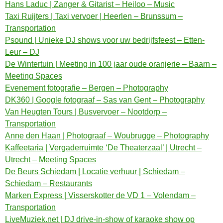
Hans Laduc | Zanger & Gitarist – Heiloo – Music
Taxi Ruijters | Taxi vervoer | Heerlen – Brunssum –
Transportation
Psound | Unieke DJ shows voor uw bedrijfsfeest – Etten-
Leur – DJ
De Wintertuin | Meeting in 100 jaar oude oranjerie – Baarn –
Meeting Spaces
Evenement fotografie – Bergen – Photography
DK360 | Google fotograaf – Sas van Gent – Photography
Van Heugten Tours | Busvervoer – Nootdorp –
Transportation
Anne den Haan | Photograaf – Woubrugge – Photography
Kaffeetaria | Vergaderruimte ‘De Theaterzaal’ | Utrecht –
Utrecht – Meeting Spaces
De Beurs Schiedam | Locatie verhuur | Schiedam –
Schiedam – Restaurants
Marken Express | Visserskotter de VD 1 – Volendam –
Transportation
LiveMuziek.net | DJ drive-in-show of karaoke show op