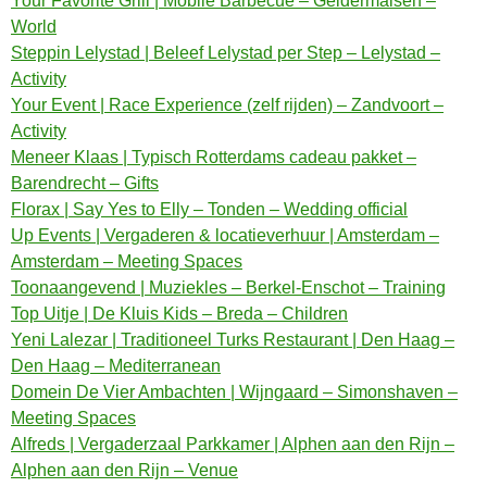
Your Favorite Grill | Mobile Barbecue – Geldermalsen –
World
Steppin Lelystad | Beleef Lelystad per Step – Lelystad –
Activity
Your Event | Race Experience (zelf rijden) – Zandvoort –
Activity
Meneer Klaas | Typisch Rotterdams cadeau pakket –
Barendrecht – Gifts
Florax | Say Yes to Elly – Tonden – Wedding official
Up Events | Vergaderen & locatieverhuur | Amsterdam –
Amsterdam – Meeting Spaces
Toonaangevend | Muziekles – Berkel-Enschot – Training
Top Uitje | De Kluis Kids – Breda – Children
Yeni Lalezar | Traditioneel Turks Restaurant | Den Haag –
Den Haag – Mediterranean
Domein De Vier Ambachten | Wijngaard – Simonshaven –
Meeting Spaces
Alfreds | Vergaderzaal Parkkamer | Alphen aan den Rijn –
Alphen aan den Rijn – Venue