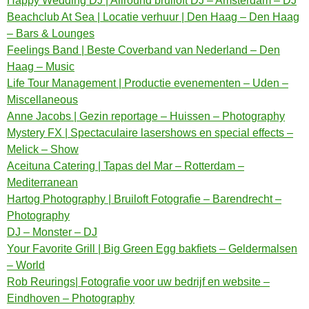
Happy Wedding DJ | Allround bruiloft DJ – Amsterdam – DJ
Beachclub At Sea | Locatie verhuur | Den Haag – Den Haag
– Bars & Lounges
Feelings Band | Beste Coverband van Nederland – Den
Haag – Music
Life Tour Management | Productie evenementen – Uden –
Miscellaneous
Anne Jacobs | Gezin reportage – Huissen – Photography
Mystery FX | Spectaculaire lasershows en special effects –
Melick – Show
Aceituna Catering | Tapas del Mar – Rotterdam –
Mediterranean
Hartog Photography | Bruiloft Fotografie – Barendrecht –
Photography
DJ – Monster – DJ
Your Favorite Grill | Big Green Egg bakfiets – Geldermalsen
– World
Rob Reurings| Fotografie voor uw bedrijf en website –
Eindhoven – Photography