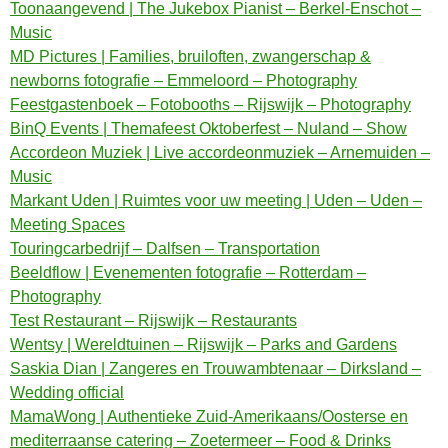
Toonaangevend | The Jukebox Pianist – Berkel-Enschot –
Music
MD Pictures | Families, bruiloften, zwangerschap &
newborns fotografie – Emmeloord – Photography
Feestgastenboek – Fotobooths – Rijswijk – Photography
BinQ Events | Themafeest Oktoberfest – Nuland – Show
Accordeon Muziek | Live accordeonmuziek – Arnemuiden –
Music
Markant Uden | Ruimtes voor uw meeting | Uden – Uden –
Meeting Spaces
Touringcarbedrijf – Dalfsen – Transportation
Beeldflow | Evenementen fotografie – Rotterdam –
Photography
Test Restaurant – Rijswijk – Restaurants
Wentsy | Wereldtuinen – Rijswijk – Parks and Gardens
Saskia Dian | Zangeres en Trouwambtenaar – Dirksland –
Wedding official
MamaWong | Authentieke Zuid-Amerikaans/Oosterse en
mediterraanse catering – Zoetermeer – Food & Drinks