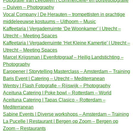
Fotografie Van Leeuwen | Commerciële- en portretfotografie
– Duiven – Photography
Vocal Company | De Herauten – trompettisten in prachtige
middeleeuwse kostuums – Uithoorn – Music
Kaffeetaria | Vergaderruimte ‘De Woonkamer’ | Utrecht –
Utrecht – Meeting Spaces
Kaffeetaria | Vergaderruimte ‘Het Kleine Kamertje’ | Utrecht –
Utrecht – Meeting Spaces
Marcel Krijgsman | Evenfotograaf – Heilig Landstichting –
Photography
Earopener | Storytelling Masterclass – Amsterdam – Training
Baris Event | Catering – Utrecht – Mediterranean
Wentsy | Flash Fotografie – Rijswijk – Photography
Aceituna Catering | Poke bowl – Rotterdam – World
Aceituna Catering | Tapas Clasico – Rotterdam –
Mediterranean
Sabine Events | Diverse workshops – Amsterdam – Training
La Pucelle | Restaurant | Bergen op Zoom – Bergen op
Zoom – Restaurants