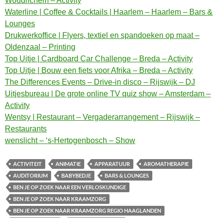
Woudrichem – Activity
Waterline | Coffee & Cocktails | Haarlem – Haarlem – Bars &
Lounges
Drukwerkoffice | Flyers, textiel en spandoeken op maat –
Oldenzaal – Printing
Top Uitje | Cardboard Car Challenge – Breda – Activity
Top Uitje | Bouw een fiets voor Afrika – Breda – Activity
The Differences Events – Drive-in disco – Rijswijk – DJ
Uitjesbureau | De grote online TV quiz show – Amsterdam –
Activity
Wentsy | Restaurant – Vergaderarrangement – Rijswijk –
Restaurants
wenslicht – ‘s-Hertogenbosch – Show
ACTIVITEIT
ANIMATIE
APPARATUUR
AROMATHERAPIE
AUDITORIUM
BABYBEDJE
BARS & LOUNGES
BEN JE OP ZOEK NAAR EEN VERLOSKUNDIGE
BEN JE OP ZOEK NAAR KRAAMZORG
BEN JE OP ZOEK NAAR KRAAMZORG REGIO HAAGLANDEN