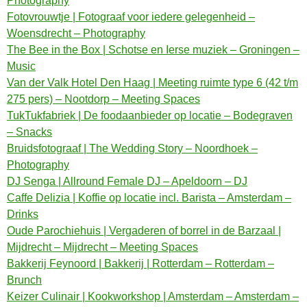
Photography
Fotovrouwtje | Fotograaf voor iedere gelegenheid –
Woensdrecht – Photography
The Bee in the Box | Schotse en Ierse muziek – Groningen –
Music
Van der Valk Hotel Den Haag | Meeting ruimte type 6 (42 t/m
275 pers) – Nootdorp – Meeting Spaces
TukTukfabriek | De foodaanbieder op locatie – Bodegraven
– Snacks
Bruidsfotograaf | The Wedding Story – Noordhoek –
Photography
DJ Senga | Allround Female DJ – Apeldoorn – DJ
Caffe Delizia | Koffie op locatie incl. Barista – Amsterdam –
Drinks
Oude Parochiehuis | Vergaderen of borrel in de Barzaal |
Mijdrecht – Mijdrecht – Meeting Spaces
Bakkerij Feynoord | Bakkerij | Rotterdam – Rotterdam –
Brunch
Keizer Culinair | Kookworkshop | Amsterdam – Amsterdam –