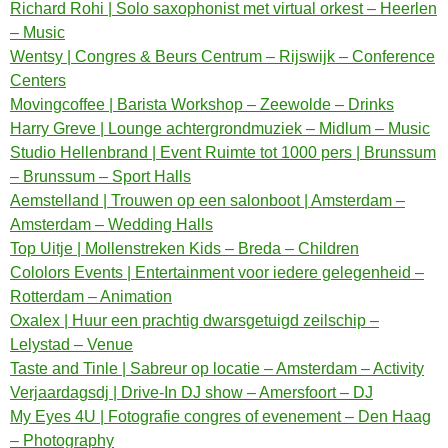
Richard Rohi | Solo saxophonist met virtual orkest – Heerlen
– Music
Wentsy | Congres & Beurs Centrum – Rijswijk – Conference
Centers
Movingcoffee | Barista Workshop – Zeewolde – Drinks
Harry Greve | Lounge achtergrondmuziek – Midlum – Music
Studio Hellenbrand | Event Ruimte tot 1000 pers | Brunssum
– Brunssum – Sport Halls
Aemstelland | Trouwen op een salonboot | Amsterdam –
Amsterdam – Wedding Halls
Top Uitje | Mollenstreken Kids – Breda – Children
Cololors Events | Entertainment voor iedere gelegenheid –
Rotterdam – Animation
Oxalex | Huur een prachtig dwarsgetuigd zeilschip –
Lelystad – Venue
Taste and Tinle | Sabreur op locatie – Amsterdam – Activity
Verjaardagsdj | Drive-In DJ show – Amersfoort – DJ
My Eyes 4U | Fotografie congres of evenement – Den Haag
– Photography