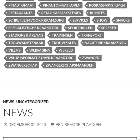
PINAUTOMAAT
PINAUTOMAATKOPEN
POSKASSASYSTEMEN
RESTAURANTS
RETAILKASSASYSTEMEN
RUIMTES
SCHRIJF JE IN VOOR KRAAMZORG
SERVICES
SHOW
SNACKS
SPECIALISTISCHE KRAAMZORG
SPORTHALLEN
SPREKER
STADIONS & ARENA'S
TRAININGEN
TRANSPORT
TROUWAMBTENAAR
TROUWZALEN
VACATURE KRAAMZORG
VILLA'S
WEBPAGINA
WERELD
WIL JE INFORMATIE OVER KRAAMZORG
ZWANGER
ZWANGERSCHAP
ZWANGERSCHAPSMAANDEN
NEWS
,
UNCATEGORIZED
NEWS
DECEMBER 31, 2020
EEN REACTIE PLAATSEN