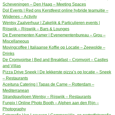
Scheveningen – Den Haag – Meeting Spaces
Dol Events | Red ons Kerstfeest online hybride teamuitje –
Wijdenes – Activity
Wentsy Zaalverhuur | Zakelijk & Particulieren events |
Rijswijk – Rijswijk – Bars & Lounges
De Evenementen Kamer | Evenementenbureau – Grou –
Miscellaneous
Movingcoffee | Italiaanse Koffie op Locatie – Zeewolde –
Drinks
De Cromvoirtse | Bed and Breakfast – Cromvoirt – Castles
and Villas
Pizza Drive Sneek | De lekkerste pizza’s op locatie – Sneek
– Restaurants
Aceituna Catering | Tapas de Carne – Rotterdam –
Mediterranean
Strandpaviljoen Wentsy – Rijswijk – Restaurants
Funpix | Online Photo Booth – Alphen aan den Rijn –
Photography