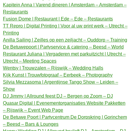
Kapitein Anna | Varend dineren | Amsterdam – Amsterdam –
Restaurants
Fusion Dome | Restaurant | Ede – Ede – Restaurants
TT Repro | Digital Printing | Voor al uw print werk – Utrecht –
Printing
Anilla Sailing | Zeilles op een zeiljacht – Ouddorp – Training
De Betuwepoort | Partyservice & catering – Beesd – World
Restaurant Juliana | Vergaderen met parkuitzicht | Utrecht –
Utrecht – Meeting Spaces
Wentsy | Trouwzalen – Rijswijk – Wedding Halls
Kijk Kunst | Trouwfotograaf – Eerbeek – Photography
Silvia Mezzasoma | Argentijnse Tango Show – Leiden –
Show
DJ Jimmy | Allround feest DJ – Bergen op Zoom – DJ
Quasar Digital | Evenementorganisaties Website Pakketten
– Rijswijk – Event Web Page
De Betuwe Poort | Partycentrum De Dorpskring | Gorinchem
– Beesd – Bars & Lounges