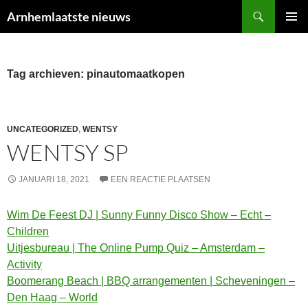
Ga
Zoeken
Arnhemlaatste nieuws
naar
PRIMAI
de
MENU
inhoud
Tag archieven: pinautomaatkopen
UNCATEGORIZED
,
WENTSY
WENTSY SP
JANUARI 18, 2021
EEN REACTIE PLAATSEN
Wim De Feest DJ | Sunny Funny Disco Show – Echt –
Children
Uitjesbureau | The Online Pump Quiz – Amsterdam –
Activity
Boomerang Beach | BBQ arrangementen | Scheveningen –
Den Haag – World