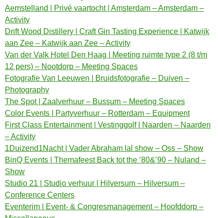
Aemstelland | Privé vaartocht | Amsterdam – Amsterdam –
Activity
Drift Wood Distillery | Craft Gin Tasting Experience | Katwijk
aan Zee – Katwijk aan Zee – Activity
Van der Valk Hotel Den Haag | Meeting ruimte type 2 (8 t/m
12 pers) – Nootdorp – Meeting Spaces
Fotografie Van Leeuwen | Bruidsfotografie – Duiven –
Photography
The Spot | Zaalverhuur – Bussum – Meeting Spaces
Color Events | Partyverhuur – Rotterdam – Equipment
First Class Entertainment | Vestinggolf | Naarden – Naarden
– Activity
1Duizend1Nacht | Vader Abraham lal show – Oss – Show
BinQ Events | Themafeest Back tot the ’80&’90 – Nuland –
Show
Studio 21 | Studio verhuur | Hilversum – Hilversum –
Conference Centers
Eventerim | Event- & Congresmanagement – Hoofddorp –