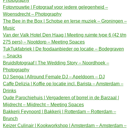
Photography
Fotovrouwtje | Fotograaf voor iedere gelegenheid –
Woensdrecht – Photography
The Bee in the Box | Schotse en Ierse muziek – Groningen –
Music
Van der Valk Hotel Den Haag | Meeting ruimte type 6 (42 t/m
275 pers) – Nootdorp – Meeting Spaces
TukTukfabriek | De foodaanbieder op locatie – Bodegraven
– Snacks
Bruidsfotograaf | The Wedding Story – Noordhoek –
Photography
DJ Senga | Allround Female DJ – Apeldoorn – DJ
Caffe Delizia | Koffie op locatie incl. Barista – Amsterdam –
Drinks
Oude Parochiehuis | Vergaderen of borrel in de Barzaal |
Mijdrecht – Mijdrecht – Meeting Spaces
Bakkerij Feynoord | Bakkerij | Rotterdam – Rotterdam –
Brunch
Keizer Culinair | Kookworkshop | Amsterdam – Amsterdam –