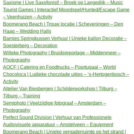
Saxisme | Live Saxofonist! – Broek op Langedijk – Music
Tourist Games | Interactief Moordspel/Hunted/Escape Game
– Veenhuizen – Activity
Boomerang Beach | Trouw locatie | Scheveningen – Den
Haag – Wedding Halls
Barnies Springkussen Verhuur | Unieke ballon Decoratie –
Soesterberg – Decoration
Willeke Photography | Bruidsreportage – Middenmeer –
Photography
AOCF | Catering en Foodtrucks – Poortugaal – World
Chocoloca | Ludieke chocolade uitjes – ‘s-Hertogenbosch –
Activity
Altelier Van Biesbergen | Schilderworkshop | Tilburg –
Tilburg – Training
Semiphoto | Veelzijdige fotograaf – Amsterdam –
Photography
Perfect Sound Division | Verhuur van Professionele
Audiovisuele apparatuur – Amstelveen – Equipment
Boomerang Beach | Unieke vergaderruimte op het strand |