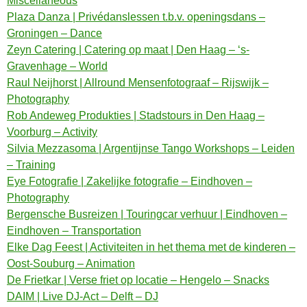
Miscellaneous
Plaza Danza | Privédanslessen t.b.v. openingsdans –
Groningen – Dance
Zeyn Catering | Catering op maat | Den Haag – ‘s-
Gravenhage – World
Raul Neijhorst | Allround Mensenfotograaf – Rijswijk –
Photography
Rob Andeweg Produkties | Stadstours in Den Haag –
Voorburg – Activity
Silvia Mezzasoma | Argentijnse Tango Workshops – Leiden
– Training
Eye Fotografie | Zakelijke fotografie – Eindhoven –
Photography
Bergensche Busreizen | Touringcar verhuur | Eindhoven –
Eindhoven – Transportation
Elke Dag Feest | Activiteiten in het thema met de kinderen –
Oost-Souburg – Animation
De Frietkar | Verse friet op locatie – Hengelo – Snacks
DAIM | Live DJ-Act – Delft – DJ