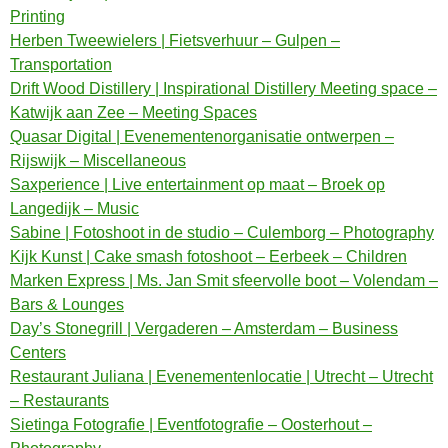
Printing
Herben Tweewielers | Fietsverhuur – Gulpen –
Transportation
Drift Wood Distillery | Inspirational Distillery Meeting space –
Katwijk aan Zee – Meeting Spaces
Quasar Digital | Evenementenorganisatie ontwerpen –
Rijswijk – Miscellaneous
Saxperience | Live entertainment op maat – Broek op
Langedijk – Music
Sabine | Fotoshoot in de studio – Culemborg – Photography
Kijk Kunst | Cake smash fotoshoot – Eerbeek – Children
Marken Express | Ms. Jan Smit sfeervolle boot – Volendam –
Bars & Lounges
Day’s Stonegrill | Vergaderen – Amsterdam – Business
Centers
Restaurant Juliana | Evenementenlocatie | Utrecht – Utrecht
– Restaurants
Sietinga Fotografie | Eventfotografie – Oosterhout –