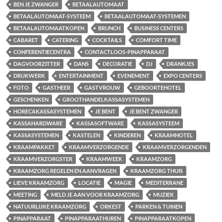
BEN JE ZWANGER
BETAALAUTOMAAT
BETAALAUTOMAAT-SYSTEEM
BETAALAUTOMAAT-SYSTEMEN
BETAALAUTOMAATKOPEN
BRUNCH
BUSINESS CENTERS
CABARET
CATERING
COCKTAILS
COMFORT TIME
CONFERENTIECENTRA
CONTACTLOOS-PINAPPARAAT
DAGVOORZITTER
DANS
DECORATIE
DJ
DRANKJES
DRUKWERK
ENTERTAINMENT
EVENEMENT
EXPO CENTERS
FOTO
GASTHEER
GASTVROUW
GEBOORTEHOTEL
GESCHENKEN
GROOTHANDELKASSASYSTEMEN
HORECAKASSASYSTEMEN
JE BENT
JE BENT ZWANGER
KASSAHARDWARE
KASSASOFTWARE
KASSASYSTEEM
KASSASYSTEMEN
KASTELEN
KINDEREN
KRAAMHOTEL
KRAAMPAKKET
KRAAMVERZORGENDE
KRAAMVERZORGENDEN
KRAAMVERZORGSTER
KRAAMWEEK
KRAAMZORG
KRAAMZORG REGELEN EN AANVRAGEN
KRAAMZORG THUIS
LIEVE KRAAMZORG
LOCATIE
MAGIE
MEDITERRANE
MEETING
MELD JE AAN VOOR KRAAMZORG
MUZIEK
NATUURLIJKE KRAAMZORG
ORKEST
PARKEN & TUINEN
PINAPPARAAT
PINAPPARAATHUREN
PINAPPARAATKOPEN