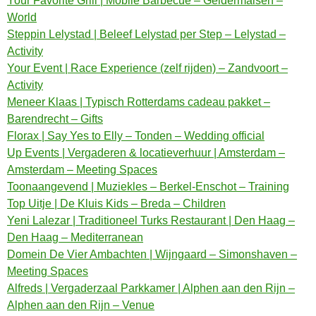
Your Favorite Grill | Mobile Barbecue – Geldermalsen –
World
Steppin Lelystad | Beleef Lelystad per Step – Lelystad –
Activity
Your Event | Race Experience (zelf rijden) – Zandvoort –
Activity
Meneer Klaas | Typisch Rotterdams cadeau pakket –
Barendrecht – Gifts
Florax | Say Yes to Elly – Tonden – Wedding official
Up Events | Vergaderen & locatieverhuur | Amsterdam –
Amsterdam – Meeting Spaces
Toonaangevend | Muziekles – Berkel-Enschot – Training
Top Uitje | De Kluis Kids – Breda – Children
Yeni Lalezar | Traditioneel Turks Restaurant | Den Haag –
Den Haag – Mediterranean
Domein De Vier Ambachten | Wijngaard – Simonshaven –
Meeting Spaces
Alfreds | Vergaderzaal Parkkamer | Alphen aan den Rijn –
Alphen aan den Rijn – Venue