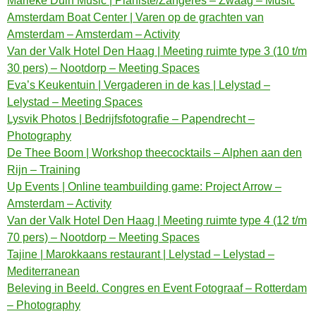
Marieke Duin Music | Pianiste/Zangeres – Zwaag – Music
Amsterdam Boat Center | Varen op de grachten van
Amsterdam – Amsterdam – Activity
Van der Valk Hotel Den Haag | Meeting ruimte type 3 (10 t/m
30 pers) – Nootdorp – Meeting Spaces
Eva’s Keukentuin | Vergaderen in de kas | Lelystad –
Lelystad – Meeting Spaces
Lysvik Photos | Bedrijfsfotografie – Papendrecht –
Photography
De Thee Boom | Workshop theecocktails – Alphen aan den
Rijn – Training
Up Events | Online teambuilding game: Project Arrow –
Amsterdam – Activity
Van der Valk Hotel Den Haag | Meeting ruimte type 4 (12 t/m
70 pers) – Nootdorp – Meeting Spaces
Tajine | Marokkaans restaurant | Lelystad – Lelystad –
Mediterranean
Beleving in Beeld. Congres en Event Fotograaf – Rotterdam
– Photography