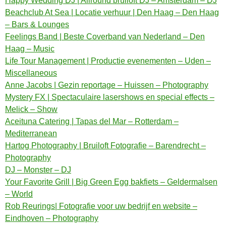
Happy Wedding DJ | Allround bruiloft DJ – Amsterdam – DJ
Beachclub At Sea | Locatie verhuur | Den Haag – Den Haag
– Bars & Lounges
Feelings Band | Beste Coverband van Nederland – Den
Haag – Music
Life Tour Management | Productie evenementen – Uden –
Miscellaneous
Anne Jacobs | Gezin reportage – Huissen – Photography
Mystery FX | Spectaculaire lasershows en special effects –
Melick – Show
Aceituna Catering | Tapas del Mar – Rotterdam –
Mediterranean
Hartog Photography | Bruiloft Fotografie – Barendrecht –
Photography
DJ – Monster – DJ
Your Favorite Grill | Big Green Egg bakfiets – Geldermalsen
– World
Rob Reurings| Fotografie voor uw bedrijf en website –
Eindhoven – Photography