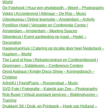
World
De Fotohoek | Huur een photobooth – Weert – Photography
Vokko | Accordeonist | Alkmaar – De Rijp – Music
Uitjesbureau | Online teamuitje – Amsterdam – Activity
Postillion Hotel | Vergader en Conferentie Centre |
Amsterdam – Amsterdam – Meeting Spaces
Sfeerdecor | Event aankleding op maat – Hedel –
Decoration
HapjesAanHuis | Catering op locatie door heel Nederland –
Haarlem – World
The Land of Now | Retraitecentrum en Conferentieoord |
Groningen – Siddeburen – Conference Centers
Groot Applaus | Kinder Disco Show – Koningsbosch –
Children
Artist4U | FeestPiano – Roosendaal – Music
SVD Foto | Fotografie – Katwijk aan Zee – Photography
Rob Buser | Virtual assistant services – Biddinghuizen –
Training
Drukkerij SK | Druk- en Printwerk – Hoek van Holland –