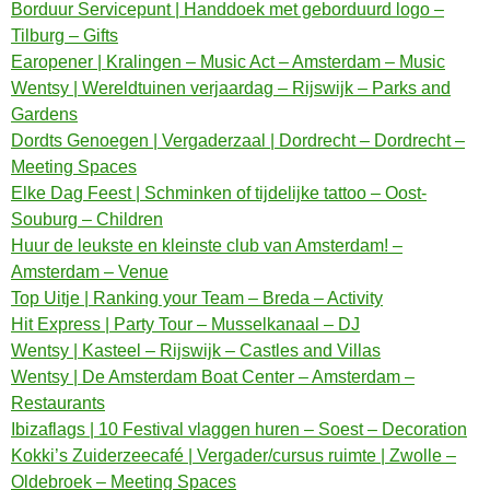
Borduur Servicepunt | Handdoek met geborduurd logo –
Tilburg – Gifts
Earopener | Kralingen – Music Act – Amsterdam – Music
Wentsy | Wereldtuinen verjaardag – Rijswijk – Parks and
Gardens
Dordts Genoegen | Vergaderzaal | Dordrecht – Dordrecht –
Meeting Spaces
Elke Dag Feest | Schminken of tijdelijke tattoo – Oost-
Souburg – Children
Huur de leukste en kleinste club van Amsterdam! –
Amsterdam – Venue
Top Uitje | Ranking your Team – Breda – Activity
Hit Express | Party Tour – Musselkanaal – DJ
Wentsy | Kasteel – Rijswijk – Castles and Villas
Wentsy | De Amsterdam Boat Center – Amsterdam –
Restaurants
Ibizaflags | 10 Festival vlaggen huren – Soest – Decoration
Kokki’s Zuiderzeecafé | Vergader/cursus ruimte | Zwolle –
Oldebroek – Meeting Spaces