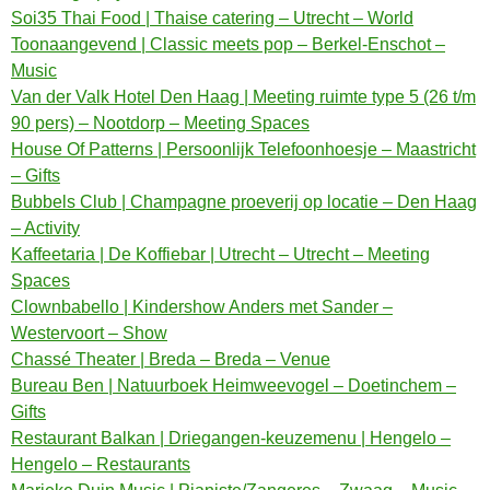
Soi35 Thai Food | Thaise catering – Utrecht – World
Toonaangevend | Classic meets pop – Berkel-Enschot –
Music
Van der Valk Hotel Den Haag | Meeting ruimte type 5 (26 t/m
90 pers) – Nootdorp – Meeting Spaces
House Of Patterns | Persoonlijk Telefoonhoesje – Maastricht
– Gifts
Bubbels Club | Champagne proeverij op locatie – Den Haag
– Activity
Kaffeetaria | De Koffiebar | Utrecht – Utrecht – Meeting
Spaces
Clownbabello | Kindershow Anders met Sander –
Westervoort – Show
Chassé Theater | Breda – Breda – Venue
Bureau Ben | Natuurboek Heimweevogel – Doetinchem –
Gifts
Restaurant Balkan | Driegangen-keuzemenu | Hengelo –
Hengelo – Restaurants