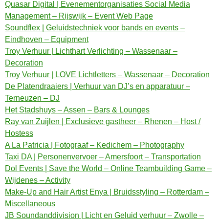
Quasar Digital | Evenementorganisaties Social Media
Management – Rijswijk – Event Web Page
Soundflex | Geluidstechniek voor bands en events –
Eindhoven – Equipment
Troy Verhuur | Lichthart Verlichting – Wassenaar –
Decoration
Troy Verhuur | LOVE Lichtletters – Wassenaar – Decoration
De Platendraaiers | Verhuur van DJ’s en apparatuur –
Terneuzen – DJ
Het Stadshuys – Assen – Bars & Lounges
Ray van Zuijlen | Exclusieve gastheer – Rhenen – Host /
Hostess
A La Patricia | Fotograaf – Kedichem – Photography
Taxi DA | Personenvervoer – Amersfoort – Transportation
Dol Events | Save the World – Online Teambuilding Game –
Wijdenes – Activity
Make-Up and Hair Artist Enya | Bruidsstyling – Rotterdam –
Miscellaneous
JB Soundanddivision | Licht en Geluid verhuur – Zwolle –