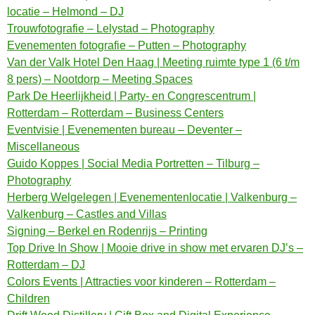
locatie – Helmond – DJ
Trouwfotografie – Lelystad – Photography
Evenementen fotografie – Putten – Photography
Van der Valk Hotel Den Haag | Meeting ruimte type 1 (6 t/m
8 pers) – Nootdorp – Meeting Spaces
Park De Heerlijkheid | Party- en Congrescentrum |
Rotterdam – Rotterdam – Business Centers
Eventvisie | Evenementen bureau – Deventer –
Miscellaneous
Guido Koppes | Social Media Portretten – Tilburg –
Photography
Herberg Welgelegen | Evenementenlocatie | Valkenburg –
Valkenburg – Castles and Villas
Signing – Berkel en Rodenrijs – Printing
Top Drive In Show | Mooie drive in show met ervaren DJ’s –
Rotterdam – DJ
Colors Events | Attracties voor kinderen – Rotterdam –
Children