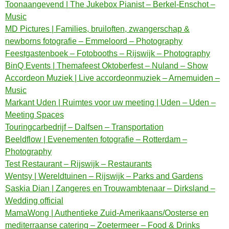
Toonaangevend | The Jukebox Pianist – Berkel-Enschot –
Music
MD Pictures | Families, bruiloften, zwangerschap &
newborns fotografie – Emmeloord – Photography
Feestgastenboek – Fotobooths – Rijswijk – Photography
BinQ Events | Themafeest Oktoberfest – Nuland – Show
Accordeon Muziek | Live accordeonmuziek – Arnemuiden –
Music
Markant Uden | Ruimtes voor uw meeting | Uden – Uden –
Meeting Spaces
Touringcarbedrijf – Dalfsen – Transportation
Beeldflow | Evenementen fotografie – Rotterdam –
Photography
Test Restaurant – Rijswijk – Restaurants
Wentsy | Wereldtuinen – Rijswijk – Parks and Gardens
Saskia Dian | Zangeres en Trouwambtenaar – Dirksland –
Wedding official
MamaWong | Authentieke Zuid-Amerikaans/Oosterse en
mediterraanse catering – Zoetermeer – Food & Drinks