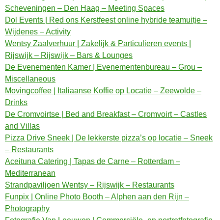
Scheveningen – Den Haag – Meeting Spaces
Dol Events | Red ons Kerstfeest online hybride teamuitje –
Wijdenes – Activity
Wentsy Zaalverhuur | Zakelijk & Particulieren events |
Rijswijk – Rijswijk – Bars & Lounges
De Evenementen Kamer | Evenementenbureau – Grou –
Miscellaneous
Movingcoffee | Italiaanse Koffie op Locatie – Zeewolde –
Drinks
De Cromvoirtse | Bed and Breakfast – Cromvoirt – Castles
and Villas
Pizza Drive Sneek | De lekkerste pizza’s op locatie – Sneek
– Restaurants
Aceituna Catering | Tapas de Carne – Rotterdam –
Mediterranean
Strandpaviljoen Wentsy – Rijswijk – Restaurants
Funpix | Online Photo Booth – Alphen aan den Rijn –
Photography