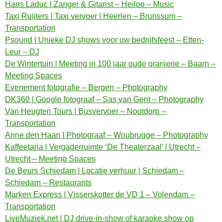
Hans Laduc | Zanger & Gitarist – Heiloo – Music
Taxi Ruijters | Taxi vervoer | Heerlen – Brunssum –
Transportation
Psound | Unieke DJ shows voor uw bedrijfsfeest – Etten-
Leur – DJ
De Wintertuin | Meeting in 100 jaar oude oranjerie – Baarn –
Meeting Spaces
Evenement fotografie – Bergen – Photography
DK360 | Google fotograaf – Sas van Gent – Photography
Van Heugten Tours | Busvervoer – Nootdorp –
Transportation
Anne den Haan | Photograaf – Woubrugge – Photography
Kaffeetaria | Vergaderruimte ‘De Theaterzaal’ | Utrecht –
Utrecht – Meeting Spaces
De Beurs Schiedam | Locatie verhuur | Schiedam –
Schiedam – Restaurants
Marken Express | Visserskotter de VD 1 – Volendam –
Transportation
LiveMuziek.net | DJ drive-in-show of karaoke show op