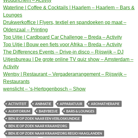
Woudrichem – Activity
Waterline | Coffee & Cocktails | Haarlem – Haarlem – Bars &
Lounges
Drukwerkoffice | Flyers, textiel en spandoeken op maat –
Oldenzaal – Printing
Top Uitje | Cardboard Car Challenge – Breda – Activity
Top Uitje | Bouw een fiets voor Afrika – Breda – Activity
The Differences Events – Drive-in disco – Rijswijk – DJ
Uitjesbureau | De grote online TV quiz show – Amsterdam –
Activity
Wentsy | Restaurant – Vergaderarrangement – Rijswijk –
Restaurants
wenslicht – ‘s-Hertogenbosch – Show
ACTIVITEIT
ANIMATIE
APPARATUUR
AROMATHERAPIE
AUDITORIUM
BABYBEDJE
BARS & LOUNGES
BEN JE OP ZOEK NAAR EEN VERLOSKUNDIGE
BEN JE OP ZOEK NAAR KRAAMZORG
BEN JE OP ZOEK NAAR KRAAMZORG REGIO HAAGLANDEN