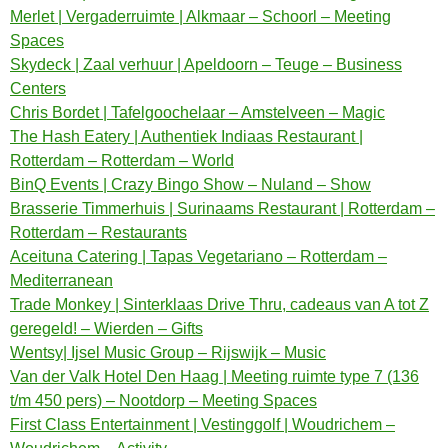
Merlet | Vergaderruimte | Alkmaar – Schoorl – Meeting
Spaces
Skydeck | Zaal verhuur | Apeldoorn – Teuge – Business
Centers
Chris Bordet | Tafelgoochelaar – Amstelveen – Magic
The Hash Eatery | Authentiek Indiaas Restaurant |
Rotterdam – Rotterdam – World
BinQ Events | Crazy Bingo Show – Nuland – Show
Brasserie Timmerhuis | Surinaams Restaurant | Rotterdam –
Rotterdam – Restaurants
Aceituna Catering | Tapas Vegetariano – Rotterdam –
Mediterranean
Trade Monkey | Sinterklaas Drive Thru, cadeaus van A tot Z
geregeld! – Wierden – Gifts
Wentsy| Ijsel Music Group – Rijswijk – Music
Van der Valk Hotel Den Haag | Meeting ruimte type 7 (136
t/m 450 pers) – Nootdorp – Meeting Spaces
First Class Entertainment | Vestinggolf | Woudrichem –