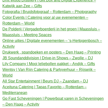
Drift Wood Distillery | Gift Box and Digital Experience –
Katwijk aan Zee – Gifts
Fotografia | Bruidsfotograaf – Rotterdam – Photography
Color Events | Catering voor al uw evenementen –
Rotterdam – World
De Polderij | Vergaderboerderij in het groen | Maassluis –
Maassluis – Meeting Spaces
Online uitjes / Digitale evenementen – ‘s-Hertogenbosch –
Activity
Drukwerk , spandoeken en posters – Den Haag – Printing
JB Soundanddivision | Drive-in Shows – Zwolle – DJ
Lily Company | Mooi leliebollen pakket – Andijk – Gifts
Wentsy | Van Rijn Catering & Partyverhuur – Rijswijk –
World
All Star Entertainment | Beurs DJ – Zaandam – DJ
Aceituna Catering | Tapas Favorito – Rotterdam –
Mediterranean
Go Fast Scheveningen | Powerboat varen in Scheveningen
– Den Haag – Activity