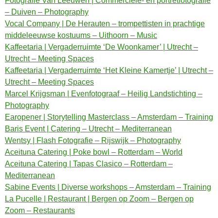
Fotografie Van Leeuwen | Commerciële- en portretfotografie
– Duiven – Photography
Vocal Company | De Herauten – trompettisten in prachtige
middeleeuwse kostuums – Uithoorn – Music
Kaffeetaria | Vergaderruimte ‘De Woonkamer’ | Utrecht –
Utrecht – Meeting Spaces
Kaffeetaria | Vergaderruimte ‘Het Kleine Kamertje’ | Utrecht –
Utrecht – Meeting Spaces
Marcel Krijgsman | Evenfotograaf – Heilig Landstichting –
Photography
Earopener | Storytelling Masterclass – Amsterdam – Training
Baris Event | Catering – Utrecht – Mediterranean
Wentsy | Flash Fotografie – Rijswijk – Photography
Aceituna Catering | Poke bowl – Rotterdam – World
Aceituna Catering | Tapas Clasico – Rotterdam –
Mediterranean
Sabine Events | Diverse workshops – Amsterdam – Training
La Pucelle | Restaurant | Bergen op Zoom – Bergen op
Zoom – Restaurants