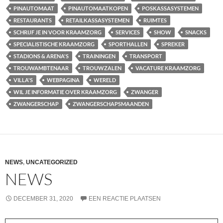
PINAUTOMAAT
PINAUTOMAATKOPEN
POSKASSASYSTEMEN
RESTAURANTS
RETAILKASSASYSTEMEN
RUIMTES
SCHRIJF JE IN VOOR KRAAMZORG
SERVICES
SHOW
SNACKS
SPECIALISTISCHE KRAAMZORG
SPORTHALLEN
SPREKER
STADIONS & ARENA'S
TRAININGEN
TRANSPORT
TROUWAMBTENAAR
TROUWZALEN
VACATURE KRAAMZORG
VILLA'S
WEBPAGINA
WERELD
WIL JE INFORMATIE OVER KRAAMZORG
ZWANGER
ZWANGERSCHAP
ZWANGERSCHAPSMAANDEN
NEWS
,
UNCATEGORIZED
NEWS
DECEMBER 31, 2020
EEN REACTIE PLAATSEN