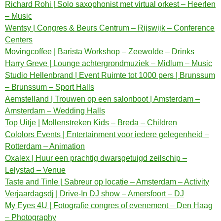
Richard Rohi | Solo saxophonist met virtual orkest – Heerlen
– Music
Wentsy | Congres & Beurs Centrum – Rijswijk – Conference
Centers
Movingcoffee | Barista Workshop – Zeewolde – Drinks
Harry Greve | Lounge achtergrondmuziek – Midlum – Music
Studio Hellenbrand | Event Ruimte tot 1000 pers | Brunssum
– Brunssum – Sport Halls
Aemstelland | Trouwen op een salonboot | Amsterdam –
Amsterdam – Wedding Halls
Top Uitje | Mollenstreken Kids – Breda – Children
Cololors Events | Entertainment voor iedere gelegenheid –
Rotterdam – Animation
Oxalex | Huur een prachtig dwarsgetuigd zeilschip –
Lelystad – Venue
Taste and Tinle | Sabreur op locatie – Amsterdam – Activity
Verjaardagsdj | Drive-In DJ show – Amersfoort – DJ
My Eyes 4U | Fotografie congres of evenement – Den Haag
– Photography