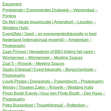
Equipment
Printmeister | Evenementen Drukwerk – Veenendaal –
Printing
De Mof | Ideale trouwlocatie | Amersfoort – Leusden –
Wedding Halls
Event2foto | Sport – en evenementenfotografie in heel
Nederland (internationaal mogelijk) – Amsterdam –
Photography
Zaan Prinses | Vergaderen of BBQ tijdens het varen |
Wormerveer – Wormerveer – Meeting Spaces
Zaal 5 – Rijswijk – Meeting Spaces
Studio Dijkgraaf | Event fotografie – Bergschenhoek –
Photography
Lysvik Photos | Droneshots – Papendrecht – Photography
Wentsy | Trouwen Zalen – Rijswijk – Wedding Halls
Photo Booth Events | Huur een Photo Booth – Den Haag –
Photography
Petra Bravenboer | Trouwfotograaf – Rotterdam –