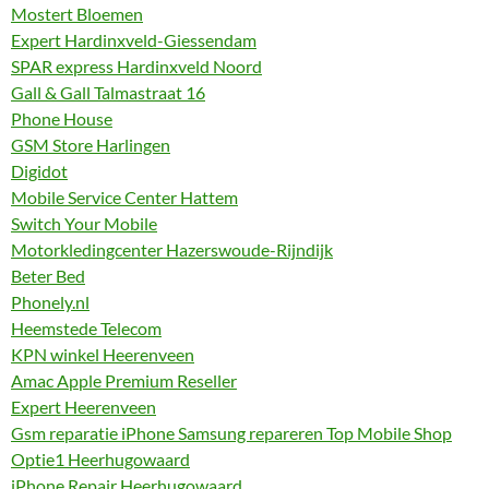
Mostert Bloemen
Expert Hardinxveld-Giessendam
SPAR express Hardinxveld Noord
Gall & Gall Talmastraat 16
Phone House
GSM Store Harlingen
Digidot
Mobile Service Center Hattem
Switch Your Mobile
Motorkledingcenter Hazerswoude-Rijndijk
Beter Bed
Phonely.nl
Heemstede Telecom
KPN winkel Heerenveen
Amac Apple Premium Reseller
Expert Heerenveen
Gsm reparatie iPhone Samsung repareren Top Mobile Shop
Optie1 Heerhugowaard
iPhone Repair Heerhugowaard