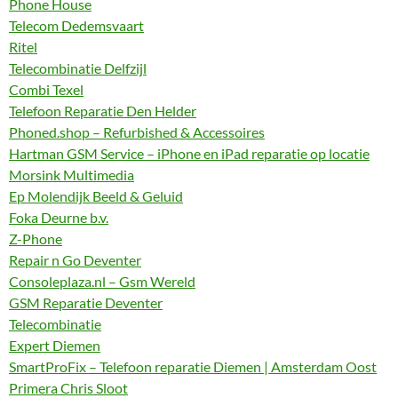
Phone House
Telecom Dedemsvaart
Ritel
Telecombinatie Delfzijl
Combi Texel
Telefoon Reparatie Den Helder
Phoned.shop – Refurbished & Accessoires
Hartman GSM Service – iPhone en iPad reparatie op locatie
Morsink Multimedia
Ep Molendijk Beeld & Geluid
Foka Deurne b.v.
Z-Phone
Repair n Go Deventer
Consoleplaza.nl – Gsm Wereld
GSM Reparatie Deventer
Telecombinatie
Expert Diemen
SmartProFix – Telefoon reparatie Diemen | Amsterdam Oost
Primera Chris Sloot