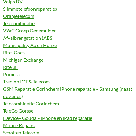
Voips B.V.
Slimmetelefoonreparaties
Oranjetelecom
Telecombinatie
VWC Groep Genemuiden
Afvalbrengstation (ABS)
Municipality Aa en Hunze
Ritel Goes
Michigan Exchange
Ritel.nl
Primera
Tredion ICT & Telecom
GSM Reparatie Gorinchem iPhone reparatie – Samsung (naast
de xenos)
Telecombinatie Gorinchem
TeleGo Gorssel
iDevice+ Gouda – iPhone en iPad reparatie
Mobile Repairs
Scholten Telecom