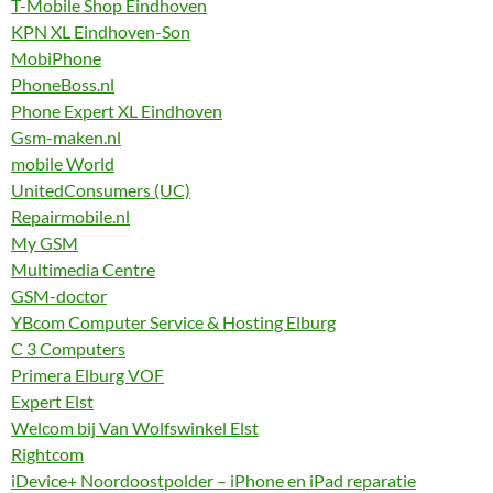
T-Mobile Shop Eindhoven
KPN XL Eindhoven-Son
MobiPhone
PhoneBoss.nl
Phone Expert XL Eindhoven
Gsm-maken.nl
mobile World
UnitedConsumers (UC)
Repairmobile.nl
My GSM
Multimedia Centre
GSM-doctor
YBcom Computer Service & Hosting Elburg
C 3 Computers
Primera Elburg VOF
Expert Elst
Welcom bij Van Wolfswinkel Elst
Rightcom
iDevice+ Noordoostpolder – iPhone en iPad reparatie