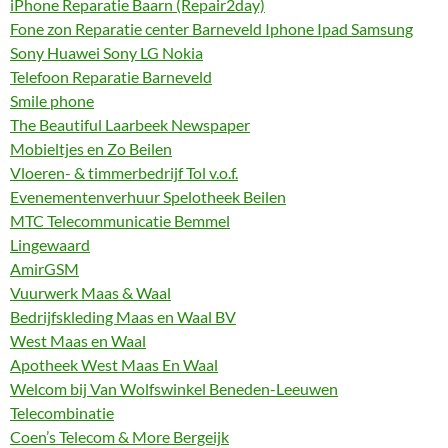
iPhone Reparatie Baarn (Repair2day)
Fone zon Reparatie center Barneveld Iphone Ipad Samsung
Sony Huawei Sony LG Nokia
Telefoon Reparatie Barneveld
Smile phone
The Beautiful Laarbeek Newspaper
Mobieltjes en Zo Beilen
Vloeren- & timmerbedrijf Tol v.o.f.
Evenementenverhuur Spelotheek Beilen
MTC Telecommunicatie Bemmel
Lingewaard
AmirGSM
Vuurwerk Maas & Waal
Bedrijfskleding Maas en Waal BV
West Maas en Waal
Apotheek West Maas En Waal
Welcom bij Van Wolfswinkel Beneden-Leeuwen
Telecombinatie
Coen’s Telecom & More Bergeijk