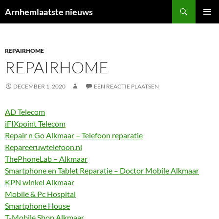
Ga
Zoeken
Arnhemlaatste nieuws
naar
PRIMAI
de
MENU
inhoud
REPAIRHOME
REPAIRHOME
DECEMBER 1, 2020
EEN REACTIE PLAATSEN
AD Telecom
iFIXpoint Telecom
Repair n Go Alkmaar – Telefoon reparatie
Repareeruwtelefoon.nl
ThePhoneLab – Alkmaar
Smartphone en Tablet Reparatie – Doctor Mobile Alkmaar
KPN winkel Alkmaar
Mobile & Pc Hospital
Smartphone House
T-Mobile Shop Alkmaar