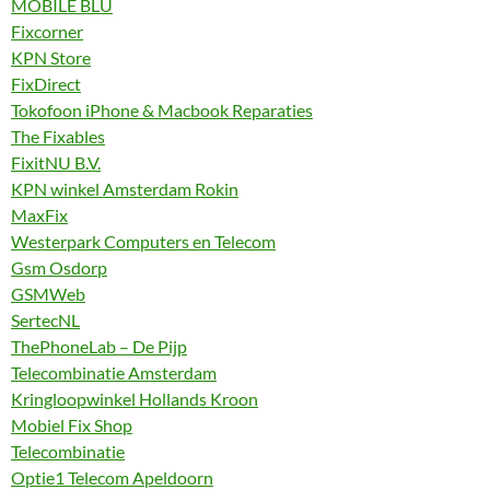
MOBILE BLU
Fixcorner
KPN Store
FixDirect
Tokofoon iPhone & Macbook Reparaties
The Fixables
FixitNU B.V.
KPN winkel Amsterdam Rokin
MaxFix
Westerpark Computers en Telecom
Gsm Osdorp
GSMWeb
SertecNL
ThePhoneLab – De Pijp
Telecombinatie Amsterdam
Kringloopwinkel Hollands Kroon
Mobiel Fix Shop
Telecombinatie
Optie1 Telecom Apeldoorn