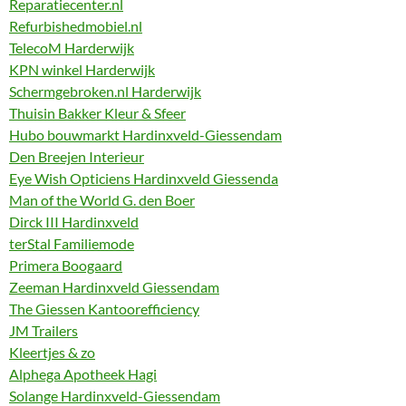
Reparatiecenter.nl
Refurbishedmobiel.nl
TelecoM Harderwijk
KPN winkel Harderwijk
Schermgebroken.nl Harderwijk
Thuisin Bakker Kleur & Sfeer
Hubo bouwmarkt Hardinxveld-Giessendam
Den Breejen Interieur
Eye Wish Opticiens Hardinxveld Giessenda
Man of the World G. den Boer
Dirck III Hardinxveld
terStal Familiemode
Primera Boogaard
Zeeman Hardinxveld Giessendam
The Giessen Kantoorefficiency
JM Trailers
Kleertjes & zo
Alphega Apotheek Hagi
Solange Hardinxveld-Giessendam