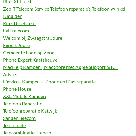
Ritel XL Hulst
ZepIT Telecom Service Telefoon reparatie’s Telefoon Winkel
IJmuiden
Ritel IJsselstein
halt telecom
Welcom bij Zwaagstra Joure
Expert Joure
Gemeente Loon op Zand
Phone Expert Kaatsheuvel
MacHelp Kampen | Mac Store met Apple Support & ICT
Advies
iDevice+ Kampen – iPhone en iPad reparatie
Phone House
XXL Mobile Kampen
Telefoon Raparatie
Telefoonreparatie Katwijk
Sander Telecom
Telefonade
Telecombinatie Frebe.nl