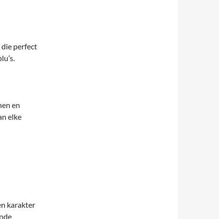
die perfect
lu’s.
nen en
an elke
n karakter
ende