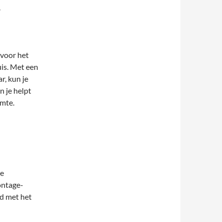
.
 voor het
uis. Met een
, kun je
n je helpt
imte.
te
ontage-
rd met het
,