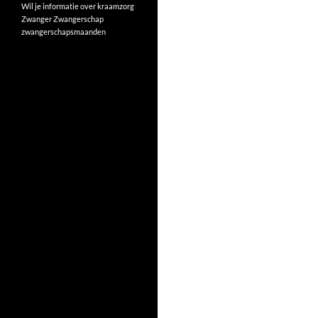
Wil je informatie over kraamzorg
Zwanger
Zwangerschap
zwangerschapsmaanden