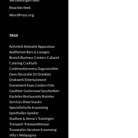
Vermeldingen feed
Reacties feed
WordPress.org
TAGS
Activiteit
Animatie
Apparatuur
Auditorium
Bars & Lounges
Brunch
Business Centers
Cabaret
Catering
Cocktails
Conferentiecentra
Dagvoorzitter
Dans
Decoratie
DJ
Drankjes
Drukwerk
Entertainment
Evenement
Expo Centers
Foto
Gastheer
Gastvrouw
Geschenken
Kastelen
Restaurants
Ruimtes
Services
Show
Snacks
Specialistische kraamzorg
Sporthallen
Spreker
Stadions & Arena's
Trainingen
Transport
Trouwambtenaar
Trouwzalen
Vacature kraamzorg
Villa's
Webpagina