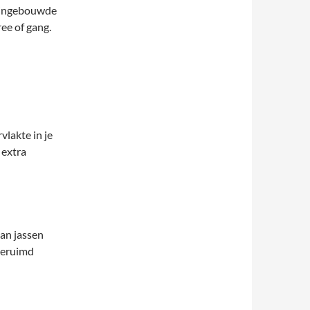
n ingebouwde
ree of gang.
lakte in je
 extra
an jassen
geruimd