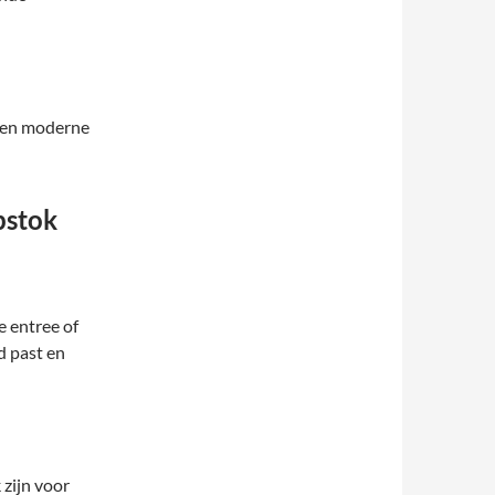
een moderne
pstok
e entree of
d past en
zijn voor