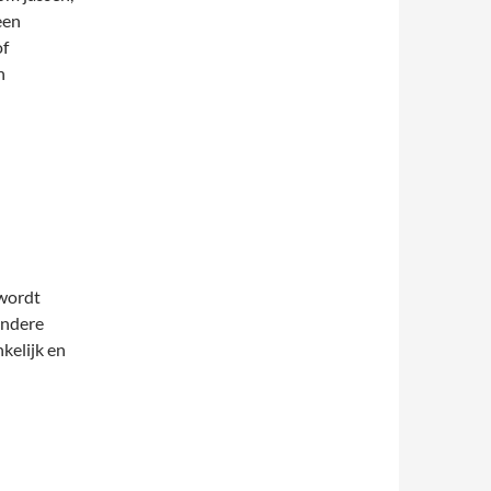
een
of
n
wordt
andere
kelijk en