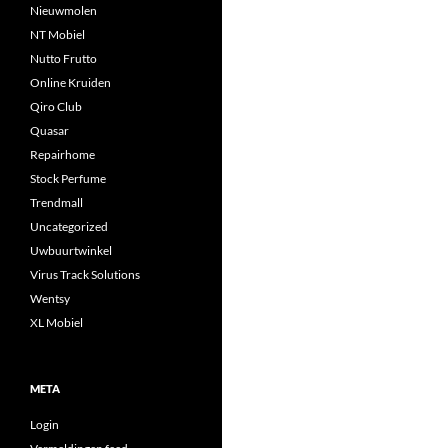
Nieuwmolen
NT Mobiel
Nutto Frutto
Online Kruiden
Qiro Club
Quasar
Repairhome
Stock Perfume
Trendmall
Uncategorized
Uwbuurtwinkel
Virus Track Solutions
Wentsy
XL Mobiel
META
Login