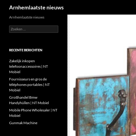
Zoeken
Arnhemlaatste nieuws
Ga
Arnhemlaatste nieuws
naar
Zoeken
de
naar:
inhoud
RECENTE BERICHTEN
Zakelijk inkopen
telefoonaccessoires | NT
Mobiel
Fournisseurs en gros de
téléphones portables | NT
Mobiel
Großhandel Bmw
Handyhüllen | NT Mobiel
Mobile Phone Wholesaler | NT
Mobiel
Gunmak Machine