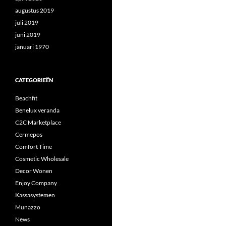
augustus 2019
juli 2019
juni 2019
januari 1970
CATEGORIEËN
Beachfit
Benelux veranda
C2C Marketplace
Cermepos
Comfort Time
Cosmetic Wholesale
Decor Wonen
Enjoy Company
Kassasystemen
Munazzo
News