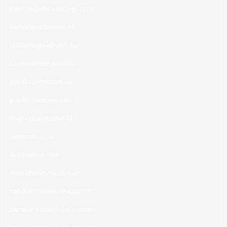
elektrischeboxsprings.com
kleinehoekbanken.nl
boxspringmettvlift.eu
cinewallmethaard.eu
goedkopebedden.eu
goedkopestoelen.eu
visgraatsalontafel.nl
lasparsan.com
didiyoshop.com
membranlevha.com.tr
harckarmamakinesi.com.tr
harckarmamakinasi.com.tr