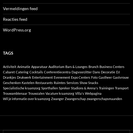
Vermeldingen feed
Reacties feed
WordPress.org
TAGS
Activiteit
Animatie
Apparatuur
Auditorium
Bars & Lounges
Brunch
Business Centers
Cabaret
Catering
Cocktails
Conferentiecentra
Dagvoorzitter
Dans
Decoratie
DJ
Drankjes
Drukwerk
Entertainment
Evenement
Expo Centers
Foto
Gastheer
Gastvrouw
Geschenken
Kastelen
Restaurants
Ruimtes
Services
Show
Snacks
Specialistische kraamzorg
Sporthallen
Spreker
Stadions & Arena's
Trainingen
Transport
Trouwambtenaar
Trouwzalen
Vacature kraamzorg
Villa's
Webpagina
Wil je informatie over kraamzorg
Zwanger
Zwangerschap
zwangerschapsmaanden