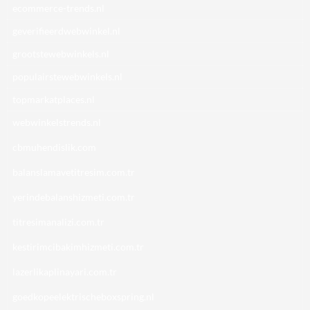
ecommerce-trends.nl
geverifieerdwebwinkel.nl
grootstewebwinkels.nl
populairstewebwinkels.nl
topmarkatplaces.nl
webwinkelstrends.nl
cbmuhendislik.com
balanslamavetitresim.com.tr
yerindebalanshizmeti.com.tr
titresimanalizi.com.tr
kestirimcibakimhizmeti.com.tr
lazerlikaplinayari.com.tr
goedkopeelektrischeboxspring.nl