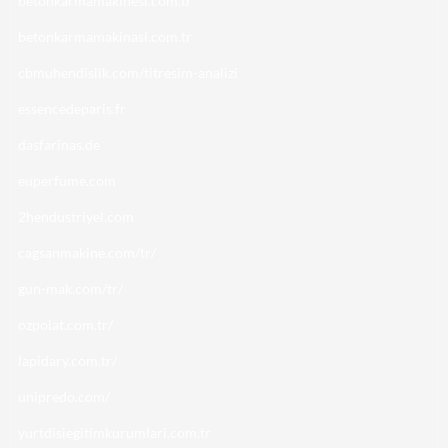
betonkarmamakinesi.com.tr
betonkarmamakinasi.com.tr
cbmuhendislik.com/titresim-analizi
essencedeparis.fr
dasfarinas.de
euperfume.com
2hendustriyel.com
cagsanmakine.com/tr/
gun-mak.com/tr/
ozpolat.com.tr/
lapidary.com.tr/
unipredo.com/
yurtdisiegitimkurumlari.com.tr