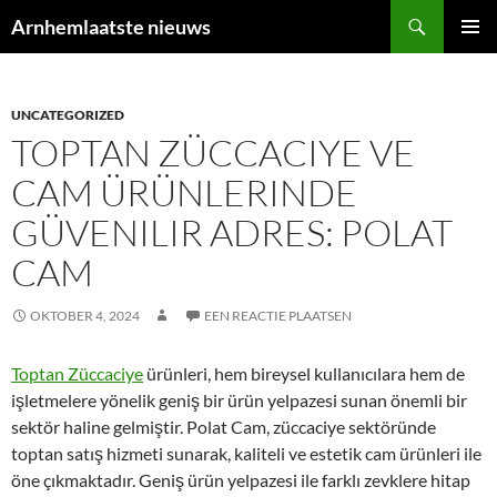
Ga
Zoeken
Arnhemlaatste nieuws
naar
PRIMAI
de
MENU
inhoud
UNCATEGORIZED
TOPTAN ZÜCCACIYE VE
CAM ÜRÜNLERINDE
GÜVENILIR ADRES: POLAT
CAM
OKTOBER 4, 2024
EEN REACTIE PLAATSEN
Toptan Züccaciye
ürünleri, hem bireysel kullanıcılara hem de
işletmelere yönelik geniş bir ürün yelpazesi sunan önemli bir
sektör haline gelmiştir. Polat Cam, züccaciye sektöründe
toptan satış hizmeti sunarak, kaliteli ve estetik cam ürünleri ile
öne çıkmaktadır. Geniş ürün yelpazesi ile farklı zevklere hitap