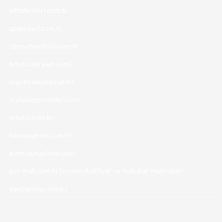
ieltsdersleri.com.tr
apdersleri.com.tr
ctpmuhendislik.com.tr
tutunculeryapi.com/
sogutmakulesi.net.tr/
oralsleepprovider.com/
erbalci.com.tr/
fatmasaglam.com.tr/
gunmakmachine.com/
gun-mak.com/tr/urunler/bakliyat-ve-hububat-makinalari
sleepapnea.com.tr/