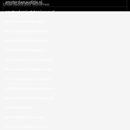
amsterdamauditie.nl
Ondersteund door WordPress
amsterdamlaatstenieuws.nl
amsterdamtelegraaf.nl
arnhemlaatstenieuws.nl
drenthelaatstenieuws.nl
dutchlaatstenieuws.nl
eindhovenlaatstenieuws.nl
flevolandlaatstenieuws.nl
frieslandlaatstenieuws.nl
gelderlandlaatstenieuws.nl
groningenlaatstenieuws.nl
hollandweer.nl
laheylaatstenieuws.nl
limburglaatstenieuws.nl