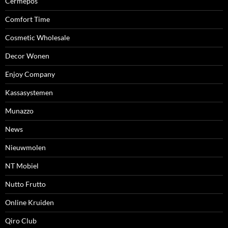
Cermepos
Comfort Time
Cosmetic Wholesale
Decor Wonen
Enjoy Company
Kassasystemen
Munazzo
News
Nieuwmolen
NT Mobiel
Nutto Frutto
Online Kruiden
Qiro Club