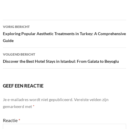
Bericht
VORIG BERICHT
navigatie
Exploring Popular Aesthetic Treatments in Turkey: A Comprehensive
Guide
VOLGEND BERICHT
Discover the Best Hotel Stays in Istanbul: From Galata to Beyoglu
GEEF EEN REACTIE
Je e-mailadres wordt niet gepubliceerd.
Vereiste velden zijn
gemarkeerd met
*
Reactie
*