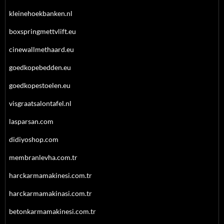
kleinehoekbanken.nl
boxspringmettvlift.eu
cinewallmethaard.eu
goedkopebedden.eu
goedkopestoelen.eu
visgraatsalontafel.nl
lasparsan.com
didiyoshop.com
membranlevha.com.tr
harckarmamakinesi.com.tr
harckarmamakinasi.com.tr
betonkarmamakinesi.com.tr