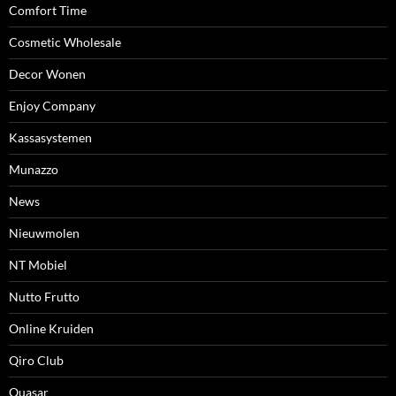
Comfort Time
Cosmetic Wholesale
Decor Wonen
Enjoy Company
Kassasystemen
Munazzo
News
Nieuwmolen
NT Mobiel
Nutto Frutto
Online Kruiden
Qiro Club
Quasar