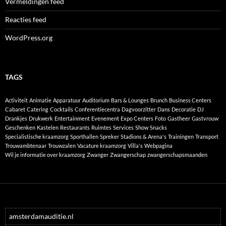
Vermeldingen feed
Reacties feed
WordPress.org
TAGS
Activiteit
Animatie
Apparatuur
Auditorium
Bars & Lounges
Brunch
Business Centers
Cabaret
Catering
Cocktails
Conferentiecentra
Dagvoorzitter
Dans
Decoratie
DJ
Drankjes
Drukwerk
Entertainment
Evenement
Expo Centers
Foto
Gastheer
Gastvrouw
Geschenken
Kastelen
Restaurants
Ruimtes
Services
Show
Snacks
Specialistische kraamzorg
Sporthallen
Spreker
Stadions & Arena's
Trainingen
Transport
Trouwambtenaar
Trouwzalen
Vacature kraamzorg
Villa's
Webpagina
Wil je informatie over kraamzorg
Zwanger
Zwangerschap
zwangerschapsmaanden
amsterdamauditie.nl