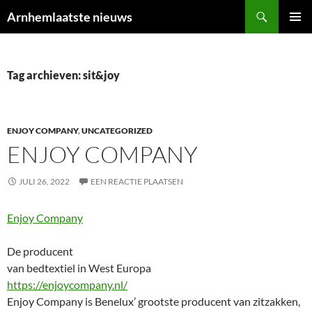
Ga
Zoeken
Arnhemlaatste nieuws
naar
PRIMAI
de
MENU
inhoud
Tag archieven: sit&joy
ENJOY COMPANY
,
UNCATEGORIZED
ENJOY COMPANY
JULI 26, 2022
EEN REACTIE PLAATSEN
Enjoy Company
De producent
van bedtextiel in West Europa
https://enjoycompany.nl/
Enjoy Company is Benelux’ grootste producent van zitzakken,