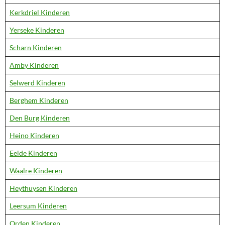
Kerkdriel Kinderen
Yerseke Kinderen
Scharn Kinderen
Amby Kinderen
Selwerd Kinderen
Berghem Kinderen
Den Burg Kinderen
Heino Kinderen
Eelde Kinderen
Waalre Kinderen
Heythuysen Kinderen
Leersum Kinderen
Orden Kinderen