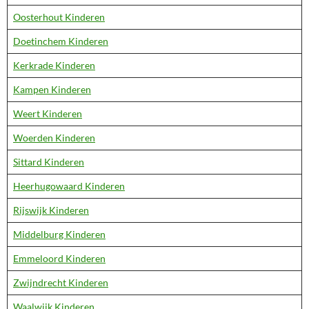
Oosterhout Kinderen
Doetinchem Kinderen
Kerkrade Kinderen
Kampen Kinderen
Weert Kinderen
Woerden Kinderen
Sittard Kinderen
Heerhugowaard Kinderen
Rijswijk Kinderen
Middelburg Kinderen
Emmeloord Kinderen
Zwijndrecht Kinderen
Waalwijk Kinderen