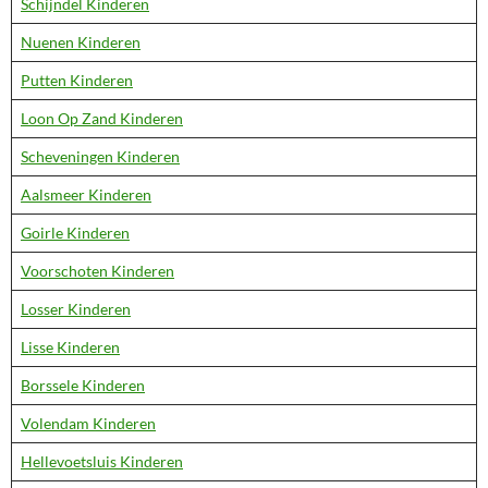
Schijndel Kinderen
Nuenen Kinderen
Putten Kinderen
Loon Op Zand Kinderen
Scheveningen Kinderen
Aalsmeer Kinderen
Goirle Kinderen
Voorschoten Kinderen
Losser Kinderen
Lisse Kinderen
Borssele Kinderen
Volendam Kinderen
Hellevoetsluis Kinderen