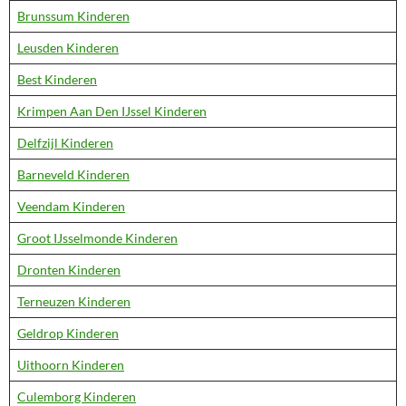
Brunssum Kinderen
Leusden Kinderen
Best Kinderen
Krimpen Aan Den IJssel Kinderen
Delfzijl Kinderen
Barneveld Kinderen
Veendam Kinderen
Groot IJsselmonde Kinderen
Dronten Kinderen
Terneuzen Kinderen
Geldrop Kinderen
Uithoorn Kinderen
Culemborg Kinderen