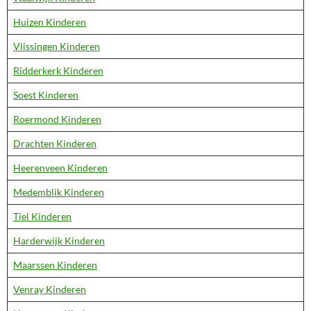
Huizen Kinderen
Vlissingen Kinderen
Ridderkerk Kinderen
Soest Kinderen
Roermond Kinderen
Drachten Kinderen
Heerenveen Kinderen
Medemblik Kinderen
Tiel Kinderen
Harderwijk Kinderen
Maarssen Kinderen
Venray Kinderen