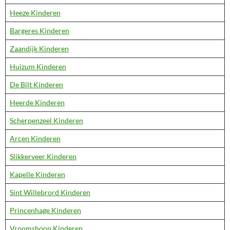
Heeze Kinderen
Bargeres Kinderen
Zaandijk Kinderen
Huizum Kinderen
De Bilt Kinderen
Heerde Kinderen
Scherpenzeel Kinderen
Arcen Kinderen
Slikkerveer Kinderen
Kapelle Kinderen
Sint Willebrord Kinderen
Princenhage Kinderen
Vroomshoop Kinderen