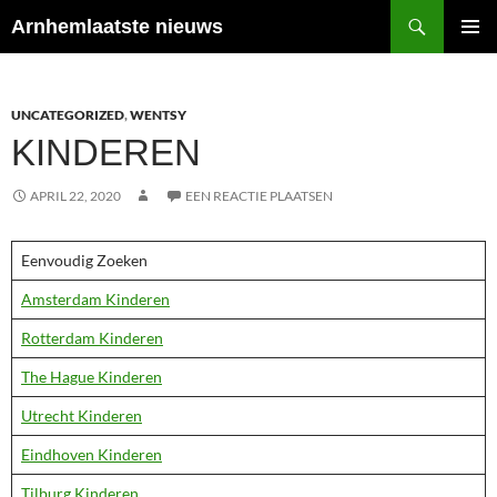
Ga
Zoeken
Arnhemlaatste nieuws
naar
PRIMAI
de
MENU
inhoud
UNCATEGORIZED
,
WENTSY
KINDEREN
APRIL 22, 2020
EEN REACTIE PLAATSEN
Eenvoudig Zoeken
Amsterdam Kinderen
Rotterdam Kinderen
The Hague Kinderen
Utrecht Kinderen
Eindhoven Kinderen
Tilburg Kinderen