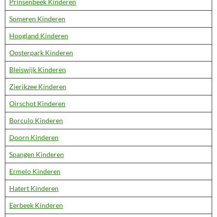
Prinsenbeek Kinderen
Someren Kinderen
Hoogland Kinderen
Oosterpark Kinderen
Bleiswijk Kinderen
Zierikzee Kinderen
Oirschot Kinderen
Borculo Kinderen
Doorn Kinderen
Spangen Kinderen
Ermelo Kinderen
Hatert Kinderen
Eerbeek Kinderen