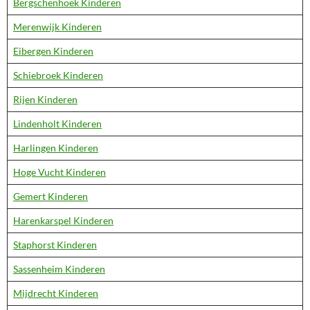
Bergschenhoek Kinderen
Merenwijk Kinderen
Eibergen Kinderen
Schiebroek Kinderen
Rijen Kinderen
Lindenholt Kinderen
Harlingen Kinderen
Hoge Vucht Kinderen
Gemert Kinderen
Harenkarspel Kinderen
Staphorst Kinderen
Sassenheim Kinderen
Mijdrecht Kinderen