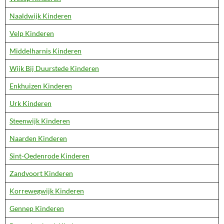
Naaldwijk Kinderen
Velp Kinderen
Middelharnis Kinderen
Wijk Bij Duurstede Kinderen
Enkhuizen Kinderen
Urk Kinderen
Steenwijk Kinderen
Naarden Kinderen
Sint-Oedenrode Kinderen
Zandvoort Kinderen
Korrewegwijk Kinderen
Gennep Kinderen