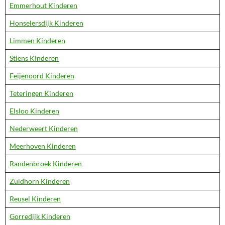
Emmerhout Kinderen
Honselersdijk Kinderen
Limmen Kinderen
Stiens Kinderen
Feijenoord Kinderen
Teteringen Kinderen
Elsloo Kinderen
Nederweert Kinderen
Meerhoven Kinderen
Randenbroek Kinderen
Zuidhorn Kinderen
Reusel Kinderen
Gorredijk Kinderen