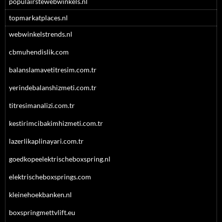
populairstewebwinkels.nl
topmarkatplaces.nl
webwinkelstrends.nl
cbmuhendislik.com
balanslamavetitresim.com.tr
yerindebalanshizmeti.com.tr
titresimanalizi.com.tr
kestirimcibakimhizmeti.com.tr
lazerlikaplinayari.com.tr
goedkopeelektrischeboxspring.nl
elektrischeboxsprings.com
kleinehoekbanken.nl
boxspringmettvlift.eu