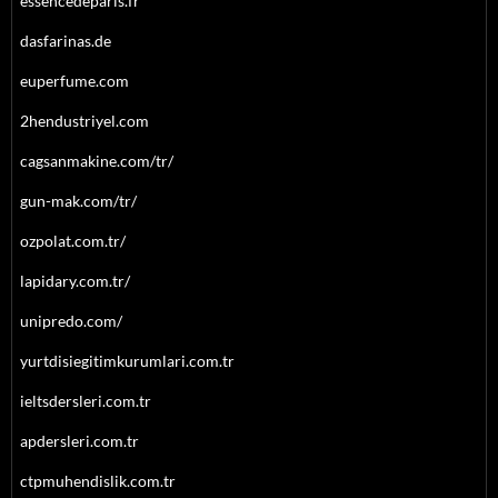
essencedeparis.fr
dasfarinas.de
euperfume.com
2hendustriyel.com
cagsanmakine.com/tr/
gun-mak.com/tr/
ozpolat.com.tr/
lapidary.com.tr/
unipredo.com/
yurtdisiegitimkurumlari.com.tr
ieltsdersleri.com.tr
apdersleri.com.tr
ctpmuhendislik.com.tr