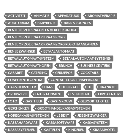
ACTIVITEIT
ANIMATIE
APPARATUUR
AROMATHERAPIE
AUDITORIUM
BABYBEDJE
BARS & LOUNGES
BEN JE OP ZOEK NAAR EEN VERLOSKUNDIGE
BEN JE OP ZOEK NAAR KRAAMZORG
BEN JE OP ZOEK NAAR KRAAMZORG REGIO HAAGLANDEN
BEN JE ZWANGER
BETAALAUTOMAAT
BETAALAUTOMAAT-SYSTEEM
BETAALAUTOMAAT-SYSTEMEN
BETAALAUTOMAATKOPEN
BRUNCH
BUSINESS CENTERS
CABARET
CATERING
CERMEPOS
COCKTAILS
CONFERENTIECENTRA
CONTACTLOOS-PINAPPARAAT
DAGVOORZITTER
DANS
DECORATIE
DJ
DRANKJES
DRUKWERK
ENTERTAINMENT
EVENEMENT
EXPO CENTERS
FOTO
GASTHEER
GASTVROUW
GEBOORTEHOTEL
GESCHENKEN
GROOTHANDELKASSASYSTEMEN
HORECAKASSASYSTEMEN
JE BENT
JE BENT ZWANGER
KASSAHARDWARE
KASSASOFTWARE
KASSASYSTEEM
KASSASYSTEMEN
KASTELEN
KINDEREN
KRAAMHOTEL