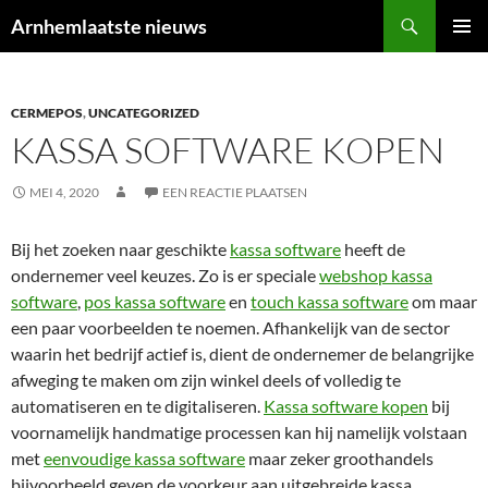
Ga
Zoeken
Arnhemlaatste nieuws
naar
PRIMAI
de
MENU
inhoud
CERMEPOS
,
UNCATEGORIZED
KASSA SOFTWARE KOPEN
MEI 4, 2020
EEN REACTIE PLAATSEN
Bij het zoeken naar geschikte
kassa software
heeft de
ondernemer veel keuzes. Zo is er speciale
webshop kassa
software
,
pos kassa software
en
touch kassa software
om maar
een paar voorbeelden te noemen. Afhankelijk van de sector
waarin het bedrijf actief is, dient de ondernemer de belangrijke
afweging te maken om zijn winkel deels of volledig te
automatiseren en te digitaliseren.
Kassa software kopen
bij
voornamelijk handmatige processen kan hij namelijk volstaan
met
eenvoudige kassa software
maar zeker groothandels
bijvoorbeeld geven de voorkeur aan uitgebreide kassa