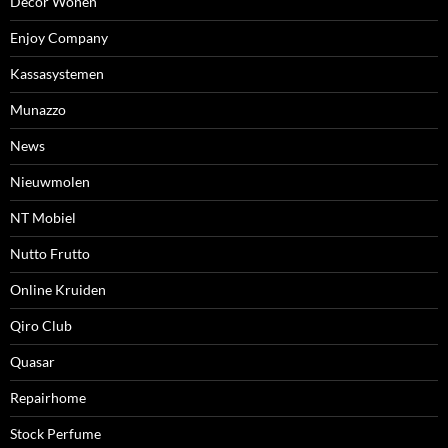
Decor Wonen
Enjoy Company
Kassasystemen
Munazzo
News
Nieuwmolen
NT Mobiel
Nutto Frutto
Online Kruiden
Qiro Club
Quasar
Repairhome
Stock Perfume