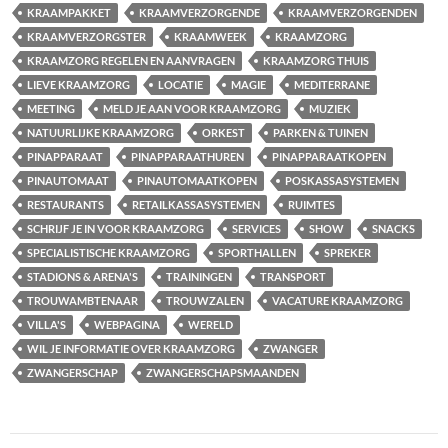
KRAAMPAKKET
KRAAMVERZORGENDE
KRAAMVERZORGENDEN
KRAAMVERZORGSTER
KRAAMWEEK
KRAAMZORG
KRAAMZORG REGELEN EN AANVRAGEN
KRAAMZORG THUIS
LIEVE KRAAMZORG
LOCATIE
MAGIE
MEDITERRANE
MEETING
MELD JE AAN VOOR KRAAMZORG
MUZIEK
NATUURLIJKE KRAAMZORG
ORKEST
PARKEN & TUINEN
PINAPPARAAT
PINAPPARAATHUREN
PINAPPARAATKOPEN
PINAUTOMAAT
PINAUTOMAATKOPEN
POSKASSASYSTEMEN
RESTAURANTS
RETAILKASSASYSTEMEN
RUIMTES
SCHRIJF JE IN VOOR KRAAMZORG
SERVICES
SHOW
SNACKS
SPECIALISTISCHE KRAAMZORG
SPORTHALLEN
SPREKER
STADIONS & ARENA'S
TRAININGEN
TRANSPORT
TROUWAMBTENAAR
TROUWZALEN
VACATURE KRAAMZORG
VILLA'S
WEBPAGINA
WERELD
WIL JE INFORMATIE OVER KRAAMZORG
ZWANGER
ZWANGERSCHAP
ZWANGERSCHAPSMAANDEN