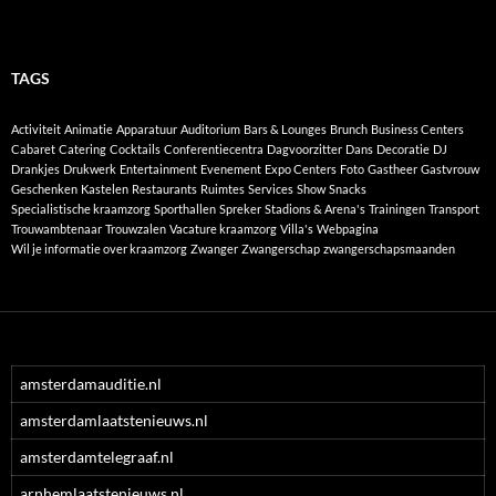
TAGS
Activiteit
Animatie
Apparatuur
Auditorium
Bars & Lounges
Brunch
Business Centers
Cabaret
Catering
Cocktails
Conferentiecentra
Dagvoorzitter
Dans
Decoratie
DJ
Drankjes
Drukwerk
Entertainment
Evenement
Expo Centers
Foto
Gastheer
Gastvrouw
Geschenken
Kastelen
Restaurants
Ruimtes
Services
Show
Snacks
Specialistische kraamzorg
Sporthallen
Spreker
Stadions & Arena's
Trainingen
Transport
Trouwambtenaar
Trouwzalen
Vacature kraamzorg
Villa's
Webpagina
Wil je informatie over kraamzorg
Zwanger
Zwangerschap
zwangerschapsmaanden
amsterdamauditie.nl
amsterdamlaatstenieuws.nl
amsterdamtelegraaf.nl
arnhemlaatstenieuws.nl