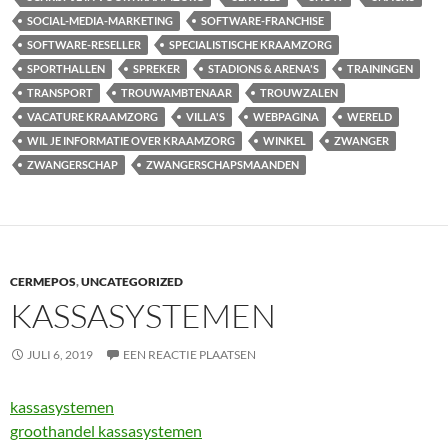
SOCIAL-MEDIA-MARKETING
SOFTWARE-FRANCHISE
SOFTWARE-RESELLER
SPECIALISTISCHE KRAAMZORG
SPORTHALLEN
SPREKER
STADIONS & ARENA'S
TRAININGEN
TRANSPORT
TROUWAMBTENAAR
TROUWZALEN
VACATURE KRAAMZORG
VILLA'S
WEBPAGINA
WERELD
WIL JE INFORMATIE OVER KRAAMZORG
WINKEL
ZWANGER
ZWANGERSCHAP
ZWANGERSCHAPSMAANDEN
CERMEPOS
,
UNCATEGORIZED
KASSASYSTEMEN
JULI 6, 2019
EEN REACTIE PLAATSEN
kassasystemen
groothandel kassasystemen