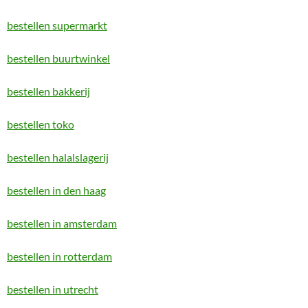
bestellen supermarkt
bestellen buurtwinkel
bestellen bakkerij
bestellen toko
bestellen halalslagerij
bestellen in den haag
bestellen in amsterdam
bestellen in rotterdam
bestellen in utrecht