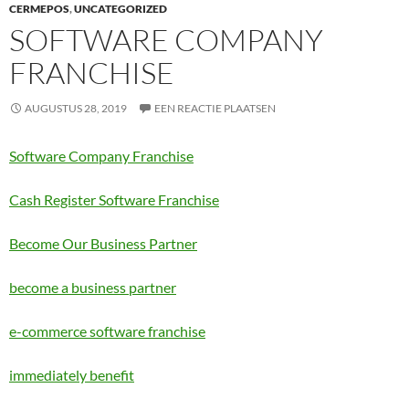
CERMEPOS
,
UNCATEGORIZED
SOFTWARE COMPANY
FRANCHISE
AUGUSTUS 28, 2019
EEN REACTIE PLAATSEN
Software Company Franchise
Cash Register Software Franchise
Become Our Business Partner
become a business partner
e-commerce software franchise
immediately benefit