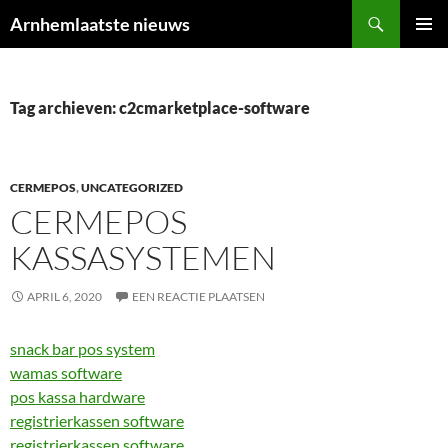
Ga
Zoeken
Arnhemlaatste nieuws
naar
PRIMAI
de
MENU
inhoud
Tag archieven: c2cmarketplace-software
CERMEPOS
,
UNCATEGORIZED
CERMEPOS
KASSASYSTEMEN
APRIL 6, 2020
EEN REACTIE PLAATSEN
snack bar pos system
wamas software
pos kassa hardware
registrierkassen software
registrierkassen software