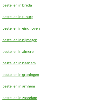
bestellen in breda
bestellen in tilburg
bestellen in eindhoven
bestellen in nijmegen
bestellen in almere
bestellen in haarlem
bestellen in groningen
bestellen in arnhem
bestellen in zaandam