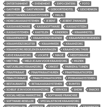
ENTERTAINMENT
EVENEMENT
EXPO CENTERS
FOTO
GASTHEER
GASTVROUW
GEBOORTEHOTEL
GESCHENKEN
GROOTHANDELKASSASYSTEMEN
HALAL
HORECAKASSASYSTEMEN
JE BENT
JE BENT ZWANGER
KASSAHARDWARE
KASSASOFTWARE
KASSASYSTEEM
KASSASYSTEMEN
KASTELEN
KINDEREN
KRAAMHOTEL
KRAAMPAKKET
KRAAMVERZORGENDE
KRAAMVERZORGENDEN
KRAAMVERZORGSTER
KRAAMWEEK
KRAAMZORG
KRAAMZORG REGELEN EN AANVRAGEN
KRAAMZORG THUIS
LIEVE KRAAMZORG
LOCATIE
MAGIE
MEDITERRANE
MEETING
MELD JE AAN VOOR KRAAMZORG
MUZIEK
NATUURLIJKE KRAAMZORG
ORKEST
PARKEN & TUINEN
PINAPPARAAT
PINAPPARAATHUREN
PINAPPARAATKOPEN
PINAUTOMAAT
PINAUTOMAATKOPEN
POSKASSASYSTEMEN
RESTAURANTS
RETAILKASSASYSTEMEN
RUIMTES
SCHRIJF JE IN VOOR KRAAMZORG
SERVICES
SHOW
SNACKS
SOCIAL-MEDIA-MARKETING
SOFTWARE-FRANCHISE
SOFTWARE-RESELLER
SPECIALISTISCHE KRAAMZORG
SPORTHALLEN
SPREKER
STADIONS & ARENA'S
TRAININGEN