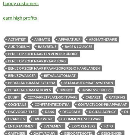
happy customers
earn high profits
ACTIVITEIT
ANIMATIE
APPARATUUR
AROMATHERAPIE
AUDITORIUM
BABYBEDJE
BARS & LOUNGES
BEN JE OP ZOEK NAAR EEN VERLOSKUNDIGE
BEN JE OP ZOEK NAAR KRAAMZORG
BEN JE OP ZOEK NAAR KRAAMZORG REGIO HAAGLANDEN
BEN JE ZWANGER
BETAALAUTOMAAT
BETAALAUTOMAAT-SYSTEEM
BETAALAUTOMAAT-SYSTEMEN
BETAALAUTOMAATKOPEN
BRUNCH
BUSINESS CENTERS
BUURT
C2CMARKETPLACE-SOFTWARE
CABARET
CATERING
COCKTAILS
CONFERENTIECENTRA
CONTACTLOOS-PINAPPARAAT
DAGVOORZITTER
DANS
DECORATIE
DIGITAL-AGENCY
DJ
DRANKJES
DRUKWERK
E-COMMERCE-SOFTWARE
ENTERTAINMENT
EVENEMENT
EXPO CENTERS
FOTO
GASTHEER
GASTVROUW
GEBOORTEHOTEL
GESCHENKEN