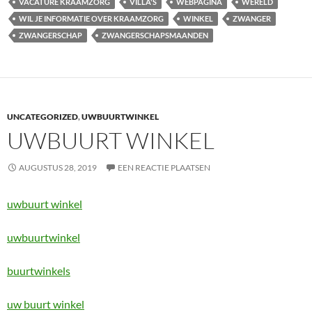
VACATURE KRAAMZORG
VILLA'S
WEBPAGINA
WERELD
WIL JE INFORMATIE OVER KRAAMZORG
WINKEL
ZWANGER
ZWANGERSCHAP
ZWANGERSCHAPSMAANDEN
UNCATEGORIZED
,
UWBUURTWINKEL
UWBUURT WINKEL
AUGUSTUS 28, 2019
EEN REACTIE PLAATSEN
uwbuurt winkel
uwbuurtwinkel
buurtwinkels
uw buurt winkel