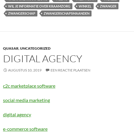
WIL JE INFORMATIE OVER KRAAMZORG
WINKEL
ZWANGER
ZWANGERSCHAP
ZWANGERSCHAPSMAANDEN
QUASAR
,
UNCATEGORIZED
DIGITAL AGENCY
AUGUSTUS 10, 2019
EEN REACTIE PLAATSEN
c2c marketplace software
social media marketing
digital agency
e-commerce software