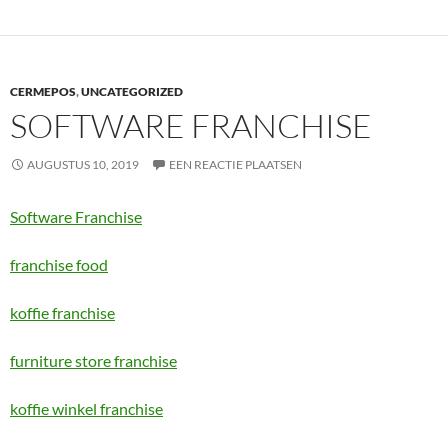
CERMEPOS
,
UNCATEGORIZED
SOFTWARE FRANCHISE
AUGUSTUS 10, 2019
EEN REACTIE PLAATSEN
Software Franchise
franchise food
koffie franchise
furniture store franchise
koffie winkel franchise