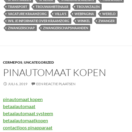
TRANSPORT
TROUWAMBTENAAR
TROUWZALEN
VACATURE KRAAMZORG
VILLA'S
WEBPAGINA
WERELD
WIL JE INFORMATIE OVER KRAAMZORG
WINKEL
ZWANGER
ZWANGERSCHAP
ZWANGERSCHAPSMAANDEN
CERMEPOS
,
UNCATEGORIZED
PINAUTOMAAT KOPEN
JULI 6, 2019
EEN REACTIE PLAATSEN
pinautomaat kopen
betaalautomaat
betaalautomaat systeem
betaalautomaatkopen
contactloos pinapparaat