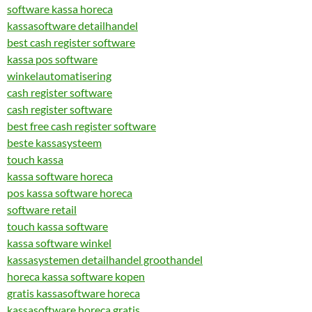
software kassa horeca
kassasoftware detailhandel
best cash register software
kassa pos software
winkelautomatisering
cash register software
cash register software
best free cash register software
beste kassasysteem
touch kassa
kassa software horeca
pos kassa software horeca
software retail
touch kassa software
kassa software winkel
kassasystemen detailhandel groothandel
horeca kassa software kopen
gratis kassasoftware horeca
kassasoftware horeca gratis